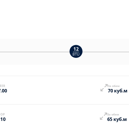
12
BTU
EER
За обем
7.00
70 куб.м
COP
За обем
.10
65 куб.м