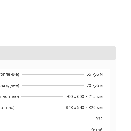
топление)
65 куб.м
хлаждане)
70 куб.м
шно тяло)
700 x 600 x 215 мм
о тяло)
848 х 540 х 320 мм
R32
Китай