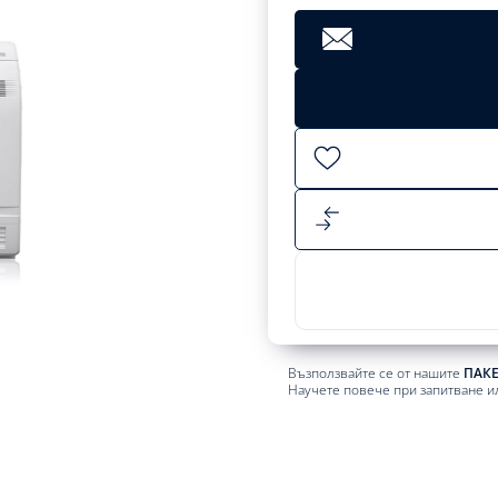
Clear
1908,89
лв.
Add
to
cart
Възползвайте се от нашите
ПАК
Научете повече при запитване и