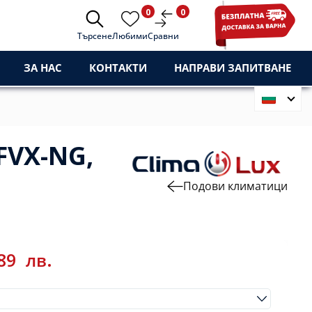
0
0
Търсене
Любими
Сравни
ЗА НАС
КОНТАКТИ
НАПРАВИ ЗАПИТВАНЕ
FVX-NG,
Подови климатици
,89
лв.