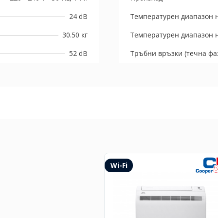
24 dB
Температурен диапазон н
30.50 кг
Температурен диапазон н
52 dB
Тръбни връзки (течна фаз
Wi-Fi