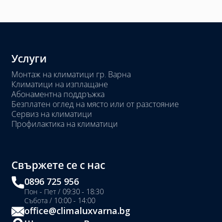
Услуги
Монтаж на климатици гр. Варна
Климатици на изплащане
Абонаментна поддръжка
Безплатен оглед на място или от разстояние
Сервиз на климатици
Профилактика на климатици
Свържете се с нас
0896 725 956
Пон - Пет / 09:30 - 18:30
Събота / 10:00 - 14:00
office@climaluxvarna.bg