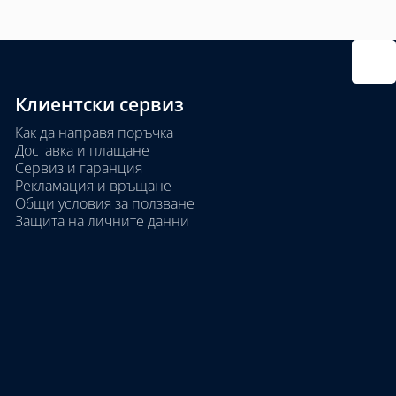
Клиентски сервиз
Как да направя поръчка
Доставка и плащане
Сервиз и гаранция
Рекламация и връщане
Общи условия за ползване
Защита на личните данни