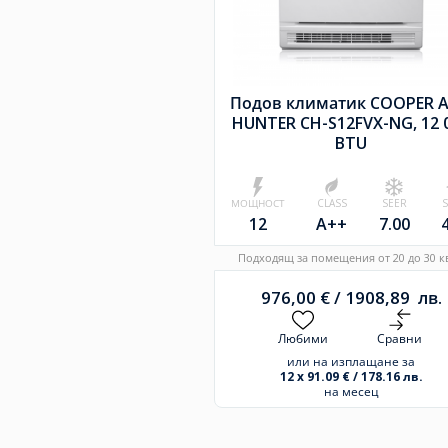
Подов климатик COOPER 
HUNTER CH-S12FVX-NG, 12 
BTU
МОЩНОСТ
CLASS
SEER
12
A++
7.00
Подходящ за помещения от 20 до 30 кв
976,00
€
/
1908,89
лв.
Любими
Сравни
или на изплащане за
12 x 91.09 € / 178.16 лв.
на месец