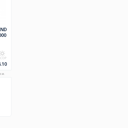
AND
000
SCOP
4.10
.м.