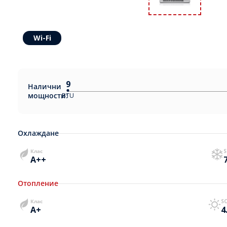
Wi-Fi
9
Налични
мощности:
BTU
Охлаждане
Клас
S
A++
Отопление
Клас
S
A+
4