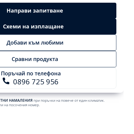
Направи запитване
Схеми на изплащане
Добави към любими
Сравни продукта
Поръчай по телефона
0896 725 956
ЕТНИ НАМАЛЕНИЯ
при поръчки на повече от един климатик.
ли на посочения номер.