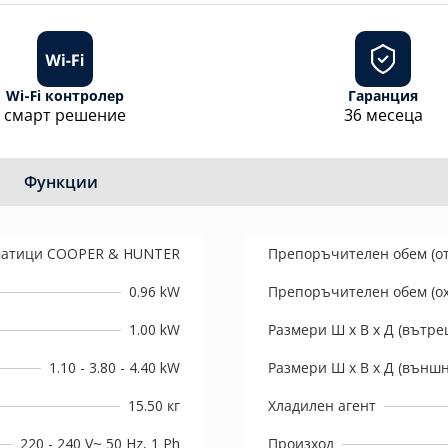
Wi-Fi контролер
Гаранция
смарт решение
36 месеца
Функции
атици COOPER & HUNTER
Препоръчителен обем (о
0.96 kW
Препоръчителен обем (о
1.00 kW
Размери Ш х В х Д (вътре
1.10 - 3.80 - 4.40 kW
Размери Ш х В х Д (външн
15.50 кг
Хладилен агент
220 - 240 V~ 50 Hz, 1 Ph
Произход