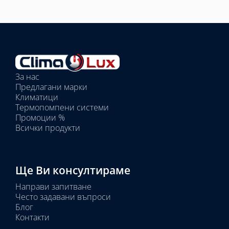
Избрано
външно
тяло:
Избрани
вътрешни
За нас
тела:
Предлагани марки
Избрано
Климатици
тяло:
Термопомпени системи
Промоции %
Всички продукти
Ще Ви консултираме
Направи запитване
Често задавани въпроси
Блог
Контакти