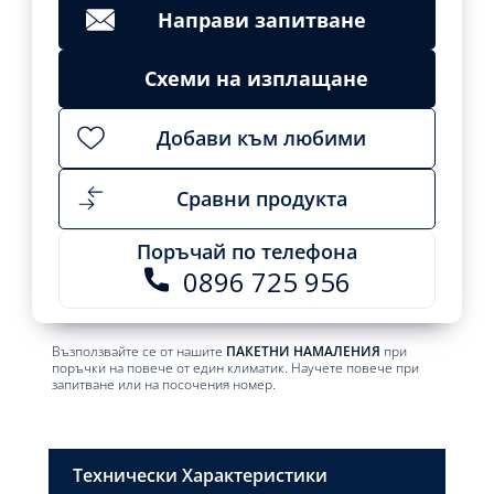
Направи запитване
Схеми на изплащане
Добави към любими
Сравни продукта
Поръчай по телефона
0896 725 956
Възползвайте се от нашите
ПАКЕТНИ НАМАЛЕНИЯ
при
поръчки на повече от един климатик. Научете повече при
запитване или на посочения номер.
Технически Характеристики