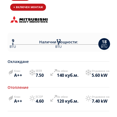
+ ВКЛЮЧЕН МОНТАЖ
9
12
18
Налични
мощности:
BTU
BTU
BTU
Охлаждане
Клас
SEER
За обем
Отдаване на
A++
7.50
140 куб.м.
5.60 kW
Отопление
Клас
SCOP
За обем
Отдаване на
A++
4.60
120 куб.м.
7.40 kW