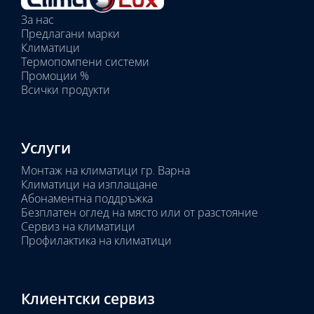
вътрешни
За нас
тела:
Предлагани марки
Избрано
Климатици
тяло:
Термопомпени системи
Промоции %
Всички продукти
Услуги
Монтаж на климатици гр. Варна
Климатици на изплащане
Абонаментна поддръжка
Безплатен оглед на място или от разстояние
Сервиз на климатици
Профилактика на климатици
Клиентски сервиз