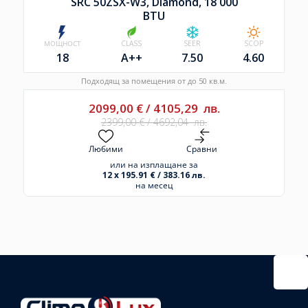
SRC 50ZSX-W3, Diamond, 18 000
BTU
МОЩНОСТ
CLASS
SEER
SCOP
18
A++
7.50
4.60
Подходящ за помещения от до 50 кв.м.
2099,00
€
/
4105,29
лв.
2399,00
€
/
4692,04
лв.
Любими
Сравни
или на изплащане за
12 x 195.91 € / 383.16 лв.
на месец
Избрано
външно
тяло:
Избрани