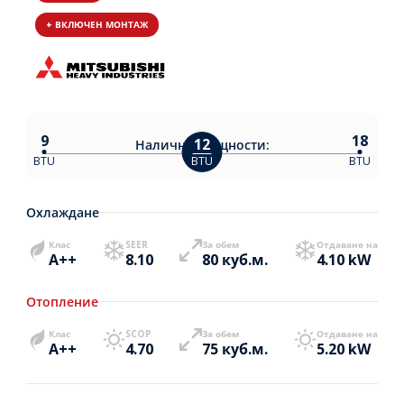
+ ВКЛЮЧЕН МОНТАЖ
9
18
12
Налични
мощности:
BTU
BTU
BTU
Охлаждане
Клас
SEER
За обем
Отдаване на
A++
8.10
80 куб.м.
4.10 kW
Отопление
Клас
SCOP
За обем
Отдаване на
A++
4.70
75 куб.м.
5.20 kW