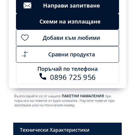
Направи запитване
Схеми на изплащане
Добави към любими
Сравни продукта
Поръчай по телефона
0896 725 956
Възползвайте се от нашите
ПАКЕТНИ НАМАЛЕНИЯ
при
поръчки на повече от един климатик. Научете повече при
запитване или на посочения номер.
Технически Характеристики