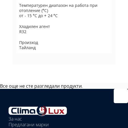
Температурен диапазон на работа при
отопление (°C)
от - 15 °C до + 24 °C
Хладилен агент
R32
Произход
Тайланд
Все още не сте разгледали продукти.
Избрано
външно
тяло:
Избрани
вътрешни
За нас
тела:
Предлагани марки
Избрано