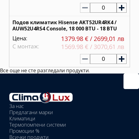
0
Подов климатик Hisense AKT52UR4RK4 /
AUW52U4RS4 Console, 18 000 BTU - 18 BTU
Цена:
1379.98 € / 2699,01 лв
С монтаж:
1569.98 € / 3070,61 лв
0
Все още не сте разгледали продукти.
Избрано
външно
тяло:
Избрани
вътрешни
За нас
тела:
Предлагани марки
Избрано
Климатици
тяло:
Термопомпени системи
Промоции %
Всички продукти