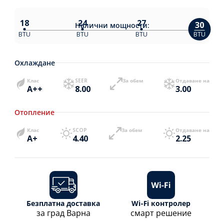
18
24
27
30
Налични
мощности:
BTU
BTU
BTU
BTU
Охлаждане
Клас
SEER
За обем
Отдаване на
A++
8.00
3.00
Отопление
Клас
SCOP
За обем
Отдаване на
A+
4.40
2.25
Безплатна доставка
Wi-Fi контролер
за град Варна
смарт решение