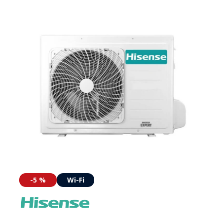
-5 %
Wi-Fi