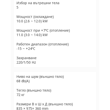
Избор на вътрешни тела
5
Мощност (охлаждане)
10.0 (2.6 ~ 12.0) kW
Мощност при +7ºC (отопление)
11.0 (3.0 ~ 14.0) kW
Работен диапазон (отопление)
-15 ~ +24ºC
Захранване
220/1/50 Hz
Ниво на шум (външно тяло)
68 db(A)
Тегло (външно тяло)
72 кг
Размери В х Ш х Д (външно тяло)
835 × 975× 360 mm