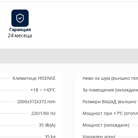
Гаранция
24 месеца
Климатици HISENSE
Ниво на шум (външно тял
+18 ~ +43ºC
За помещения (охлаждан
2000x372x372 mm
Размери ВхШхД (външно 
220/1/60 Hz
Мощност при +7ºC (отопл
35 db(A)
Мощност (охлаждане)
35 kg
Хладилен агент