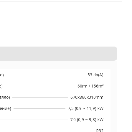
о)
53 db(A)
е)
60m² / 156m³
тяло)
670x860x310mm
ение)
7,5 (0.9 ~ 11,9) kW
7.0 (0,9 ~ 9,8) kW
R32