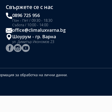
Свържете се с нас
0896 725 956
Пон - Пет / 09:30 - 18:30
Събота / 10:00 - 14:00
office@climaluxvarna.bg
Шоурум - гр. Варна
ул. Димитър Икономов 23
рмация за обработка на лични данни.