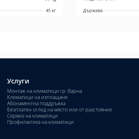
45 кг
Държава
Услуги
Монтаж на климатици гр. Варна
Климатици на изплащане
Абонаментна поддръжка
Безплатен оглед на място или от разстояние
Сервиз на климатици
Профилактика на климатици