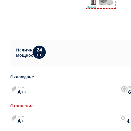
24
Налични
мощности:
BTU
Охлаждане
Клас
S
A++
6
Отопление
Клас
SC
A+
4