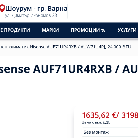
Шоурум - гр. Варна
ул. Димитър Икономов 23
Е ПРОДУКТИ
МАРКИ
ПРОМОЦИИ %
УСЛУГИ
нен климатик Hisense AUF71UR4RXB / AUW71U4RJ, 24 000 BTU
sense AUF71UR4RXB / A
1635,62
€
/
319
Цена с вкл. ДДС
Без монтаж
Монтажи
1635,62
€
/