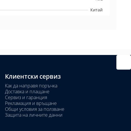
Китай
Клиентски сервиз
Как да направя поръчка
Доставка и плащане
Сервиз и гаранция
Рекламация и връщане
Общи условия за ползване
Защита на личните данни