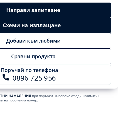
Направи запитване
Схеми на изплащане
Добави към любими
Сравни продукта
Поръчай по телефона
0896 725 956
ЕТНИ НАМАЛЕНИЯ
при поръчки на повече от един климатик.
ли на посочения номер.