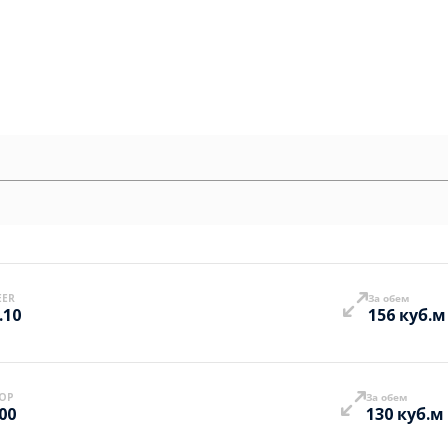
EER
За обем
.10
156 куб.м
OP
За обем
.00
130 куб.м