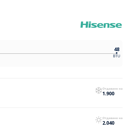
48
BTU
Отдаване на
1.900
Отдаване на
2.040