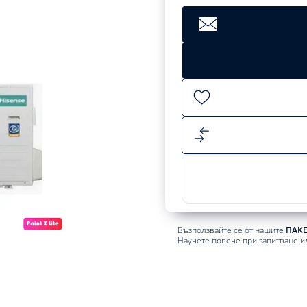
Clear
3198,99
лв.
Add
to
cart
Възползвайте се от нашите
ПАК
Научете повече при запитване и