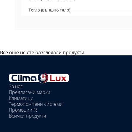
Тегло (външно тяло)
Все още не сте разгледали продукти.
Избрано
външно
тяло:
Избрани
вътрешни
За нас
тела:
Предлагани марки
Избрано
Климатици
тяло:
Термопомпени системи
Промоции %
Всички продукти