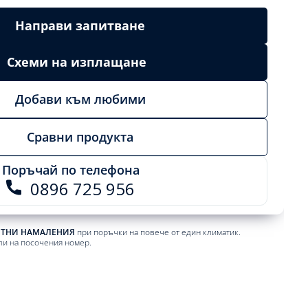
Направи запитване
Схеми на изплащане
Добави към любими
Сравни продукта
Поръчай по телефона
0896 725 956
ЕТНИ НАМАЛЕНИЯ
при поръчки на повече от един климатик.
ли на посочения номер.