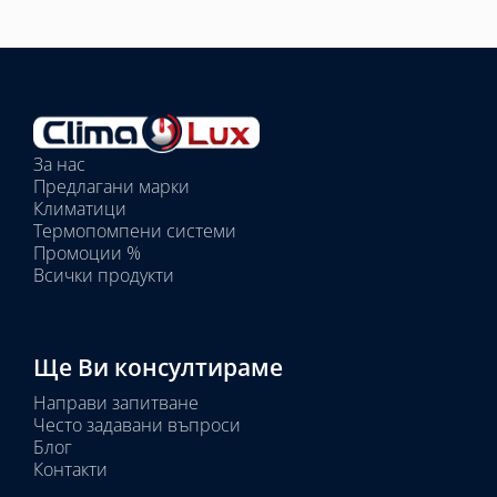
Избрано
външно
тяло:
Избрани
вътрешни
За нас
тела:
Предлагани марки
Избрано
Климатици
тяло:
Термопомпени системи
Промоции %
Всички продукти
Ще Ви консултираме
Направи запитване
Често задавани въпроси
Блог
Контакти