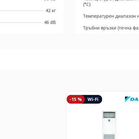
(°C)
42 кг
Температурен диапазон н
46 dB
Тръбни връзки (течна фаз
-15 %
Wi-Fi