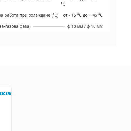
°C
а работа при охлаждане (°C)
от - 15 °C до + 46 °C
а/газова фаза)
ф 10 мм / ф 16 мм