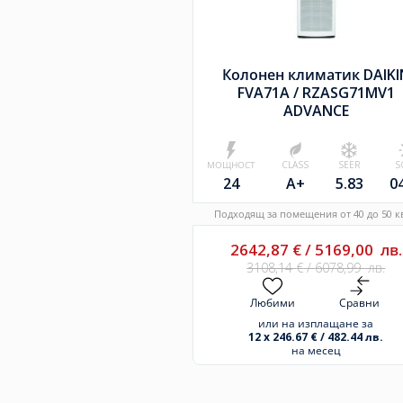
Колонен климатик DAIKI
FVA71A /
RZASG71MV1
ADVANCE
МОЩНОСТ
CLASS
SEER
S
24
A+
5.83
0
Подходящ за помещения от 40 до 50 кв
2642,87
€
/
5169,00
лв.
3108,14
€
/
6078,99
лв.
Любими
Сравни
или на изплащане за
12 x 246.67 € / 482.44 лв.
на месец