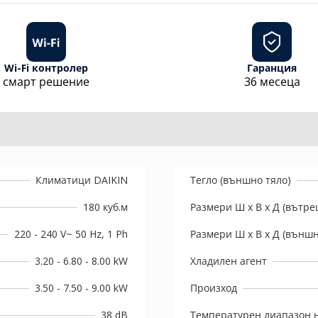
Wi-Fi контролер
Гаранция
смарт решение
36 месеца
Климатици DAIKIN
Тегло (външно тяло)
180 куб.м
Размери Ш х В х Д (вътре
220 - 240 V~ 50 Hz, 1 Ph
Размери Ш х В х Д (външн
3.20 - 6.80 - 8.00 kW
Хладилен агент
3.50 - 7.50 - 9.00 kW
Произход
38 dB
Температурен диапазон н