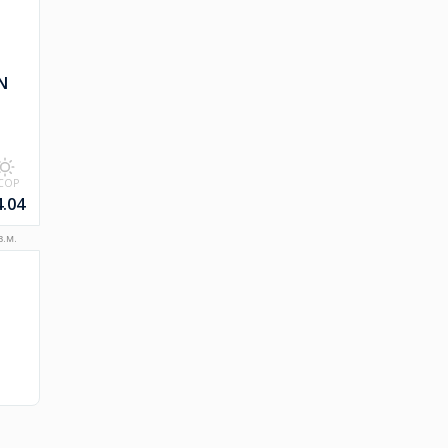
N
COP
4.04
.м.