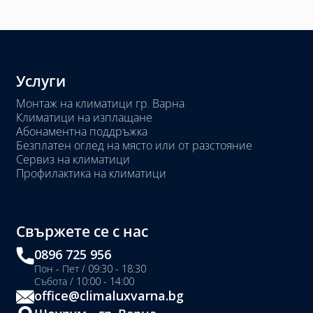
Услуги
Монтаж на климатици гр. Варна
Климатици на изплащане
Абонаментна поддръжка
Безплатен оглед на място или от разстояние
Сервиз на климатици
Профилактика на климатици
Свържете се с нас
0896 725 956
Пон - Пет / 09:30 - 18:30
Събота / 10:00 - 14:00
office@climaluxvarna.bg