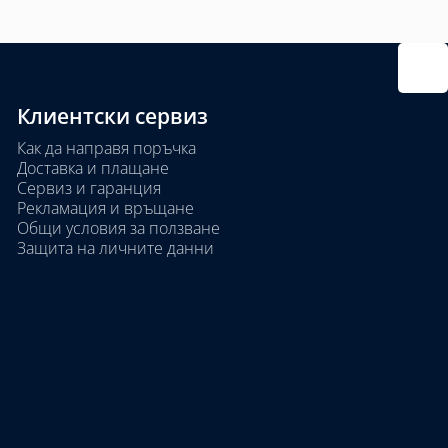
Клиентски сервиз
Как да направя поръчка
Доставка и плащане
Сервиз и гаранция
Рекламация и връщане
Общи условия за ползване
Защита на личните данни