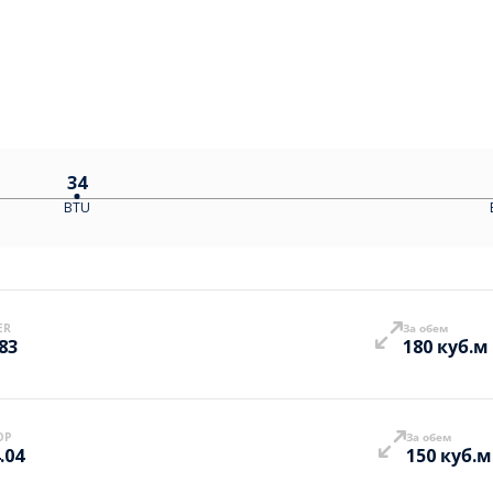
34
BTU
ER
За обем
.83
180 куб.м
OP
За обем
.04
150 куб.м