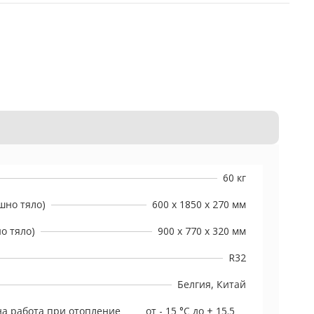
60 кг
шно тяло)
600 x 1850 x 270 мм
о тяло)
900 x 770 x 320 мм
R32
Белгия, Китай
а работа при отопление
от - 15 °C до + 15.5