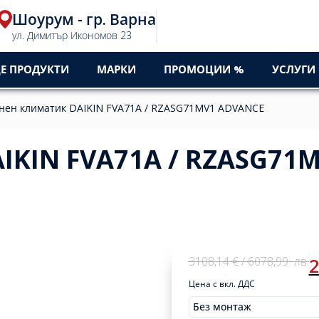
Шоурум - гр. Варна
ул. Димитър Икономов 23
Е ПРОДУКТИ
МАРКИ
ПРОМОЦИИ %
УСЛУГИ
нен климатик DAIKIN FVA71A / RZASG71MV1 ADVANCE
IKIN FVA71A / RZASG71
Original
Current
3108,14
€
/
6078,99
лв.
2
price
price
Цена с вкл. ДДС
was:
is:
3108,14 €
2642,87 €
Без монтаж
Original
Current
Монтажи
3108,14
€
/
2642,87
€
/
/
/