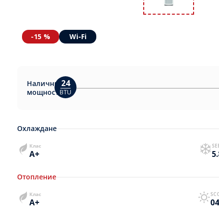
-15 %
Wi-Fi
24
Налични
мощности:
BTU
Охлаждане
Клас
SE
A+
5
Отопление
Клас
SC
A+
04