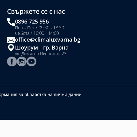
Свържете се с нас
0896 725 956
Пон - Пет / 09:30 - 18:30
Събота / 10:00 - 14:00
office@climaluxvarna.bg
Шоурум - гр. Варна
ул. Димитър Икономов 23
рмация за обработка на лични данни.