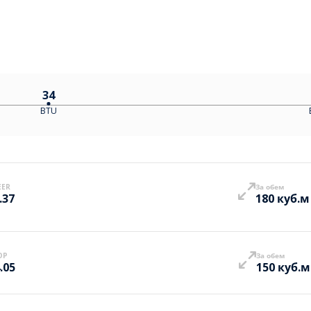
34
BTU
EER
За обем
.37
180 куб.м
OP
За обем
.05
150 куб.м