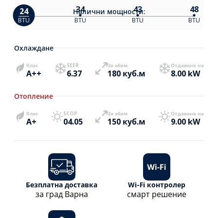
34
43
48
24
Налични
мощности:
BTU
BTU
BTU
BTU
Охлаждане
Клас
SEER
За обем
Отдаване на
A++
6.37
180 куб.м
8.00 kW
Отопление
Клас
SCOP
За обем
Отдаване на
A+
04.05
150 куб.м
9.00 kW
Безплатна доставка
Wi-Fi контролер
за град Варна
смарт решение