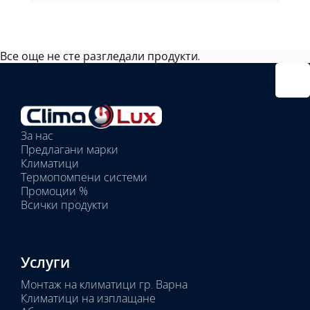
Все още не сте разгледали продукти.
Избрано
външно
тяло:
Избрани
вътрешни
За нас
тела:
Предлагани марки
Избрано
Климатици
тяло:
Термопомпени системи
Промоции %
Всички продукти
Услуги
Монтаж на климатици гр. Варна
Климатици на изплащане