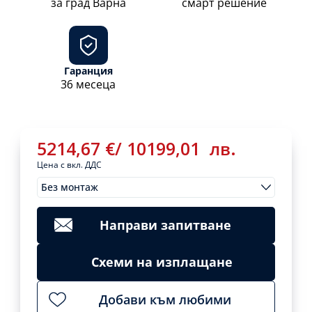
за град Варна
смарт решение
Гаранция
36 месеца
5214,67
€
/
10199,01
лв.
Цена с вкл. ДДС
Без монтаж
Монтажи
5214,67
€
/
Clear
10199,01
лв.
Направи запитване
Add
to
cart
Схеми на изплащане
Добави към любими