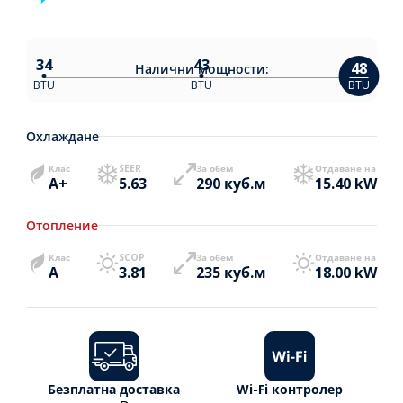
34
43
48
Налични
мощности:
BTU
BTU
BTU
Охлаждане
Клас
SEER
За обем
Отдаване на
A+
5.63
290 куб.м
15.40 kW
Отопление
Клас
SCOP
За обем
Отдаване на
A
3.81
235 куб.м
18.00 kW
Безплатна доставка
Wi-Fi контролер