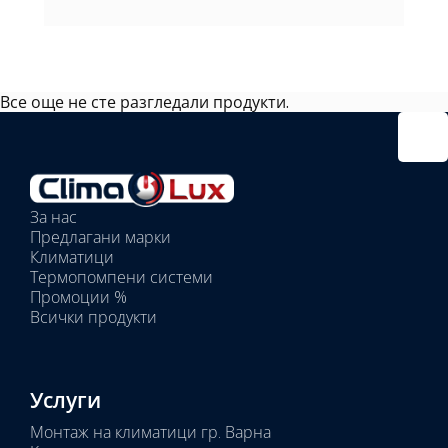
Все още не сте разгледали продукти.
Избрано
външно
тяло:
Избрани
вътрешни
За нас
тела:
Предлагани марки
Избрано
Климатици
тяло:
Термопомпени системи
Промоции %
Всички продукти
Услуги
Монтаж на климатици гр. Варна