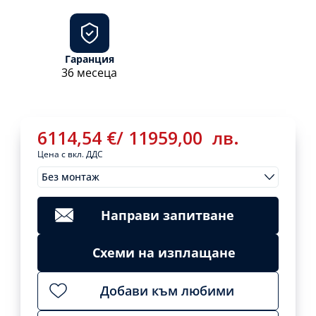
Гаранция
36 месеца
6114,54
€
/
11959,00
лв.
Цена с вкл. ДДС
Без монтаж
Монтажи
6114,54
€
/
Clear
11959,00
лв.
Направи запитване
Add
to
cart
Схеми на изплащане
Добави към любими