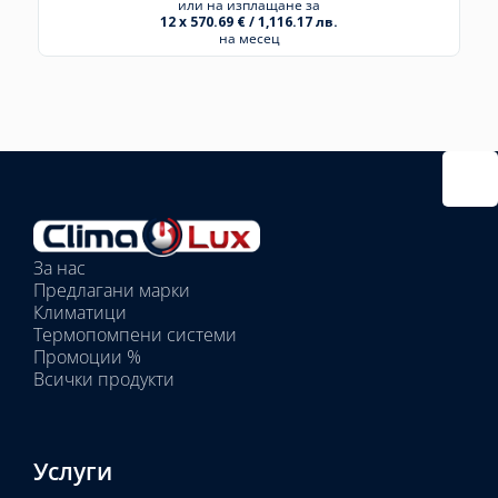
или на изплащане за
12 x 570.69 € / 1,116.17 лв.
на месец
Избрано
външно
тяло:
Избрани
вътрешни
За нас
тела:
Предлагани марки
Избрано
Климатици
тяло:
Термопомпени системи
Промоции %
Всички продукти
Услуги