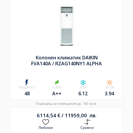
Колонен климатик DAIKIN
FVA140A /
RZAG140NY1 ALPHA
МОЩНОСТ
CLASS
SEER
SCOP
48
A++
6.12
3.94
Подходящ за помещения до: 100 кв.м.
6114,54
€
/
11959,00
лв.
Любими
Сравни