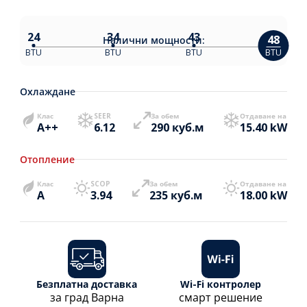
24
34
43
48
Налични
мощности:
BTU
BTU
BTU
BTU
Охлаждане
Клас
SEER
За обем
Отдаване на
A++
6.12
290 куб.м
15.40 kW
Отопление
Клас
SCOP
За обем
Отдаване на
A
3.94
235 куб.м
18.00 kW
Безплатна доставка
Wi-Fi контролер
за град Варна
смарт решение