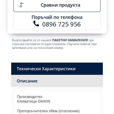
Сравни продукта
Поръчай по телефона
0896 725 956
Възползвайте се от нашите
ПАКЕТНИ НАМАЛЕНИЯ
при
поръчки на повече от един климатик. Научете повече при
запитване или на посочения номер.
Технически Характеристики
Описание
Производител
Климатици DAIKIN
Препоръчителен обем (отопление)