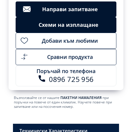
3198,99
лв.
Направи запитване
Add
to
cart
Схеми на изплащане
Добави към любими
Сравни продукта
Поръчай по телефона
0896 725 956
Възползвайте се от нашите
ПАКЕТНИ НАМАЛЕНИЯ
при
поръчки на повече от един климатик. Научете повече при
запитване или на посочения номер.
Технически Характеристики