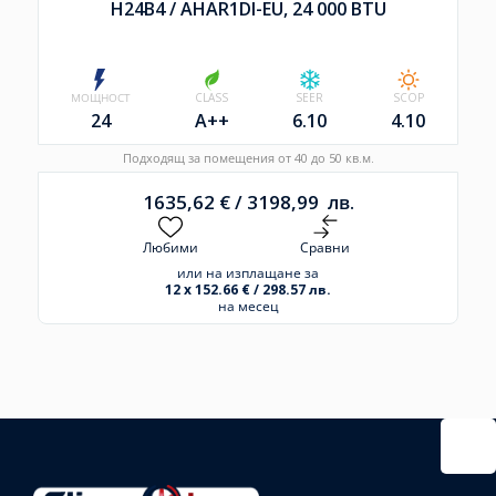
H24B4 /
AHAR1DI-EU, 24 000 BTU
МОЩНОСТ
CLASS
SEER
SCOP
24
A++
6.10
4.10
Подходящ за помещения от 40 до 50 кв.м.
1635,62
€
/
3198,99
лв.
Любими
Сравни
или на изплащане за
12 x 152.66 € / 298.57 лв.
на месец
Избрано
външно
тяло:
Избрани