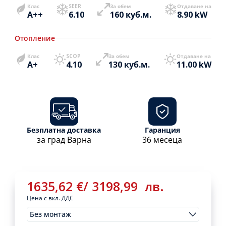
Клас
SEER
За обем
Отдаване на
A++
6.10
160 куб.м.
8.90 kW
Отопление
Клас
SCOP
За обем
Отдаване на
A+
4.10
130 куб.м.
11.00 kW
Безплатна доставка
Гаранция
за град Варна
36 месеца
1635,62
€
/
3198,99
лв.
Цена с вкл. ДДС
Без монтаж
Монтажи
1635,62
€
/
Clear