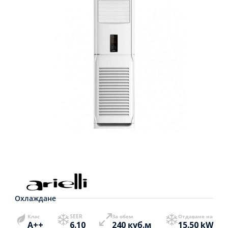
Охлаждане
Клас
SEER
За обем
Отдаване на
A++
6.10
240 куб.м
15.50 kW