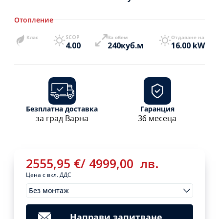
Отопление
Клас
SCOP
За обем
Отдаване на
4.00
240куб.м
16.00 kW
Безплатна доставка
Гаранция
за град Варна
36 месеца
2555,95
€
/
4999,00
лв.
Цена с вкл. ДДС
Без монтаж
Монтажи
2555,95
€
/
Clear
4999,00
лв.
Направи запитване