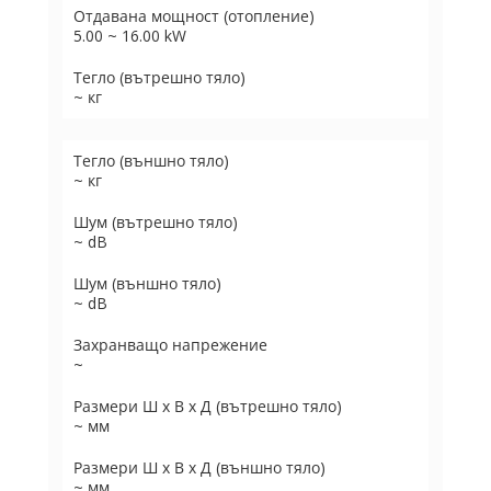
Отдавана мощност (отопление)
5.00 ~ 16.00 kW
Тегло (вътрешно тяло)
~ кг
Тегло (външно тяло)
~ кг
Шум (вътрешно тяло)
~ dB
Шум (външно тяло)
~ dB
Захранващо напрежение
~
Размери Ш х В х Д (вътрешно тяло)
~ мм
Размери Ш х В х Д (външно тяло)
~ мм