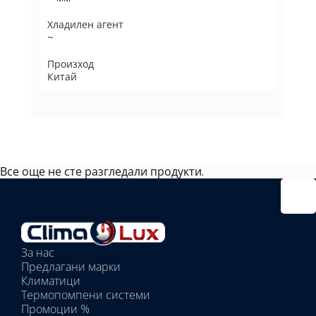
Хладилен агент
~
Произход
Китай
Все още не сте разгледали продукти.
Избрано
външно
тяло:
Избрани
вътрешни
За нас
тела:
Предлагани марки
Избрано
Климатици
тяло:
Термопомпени системи
Промоции %