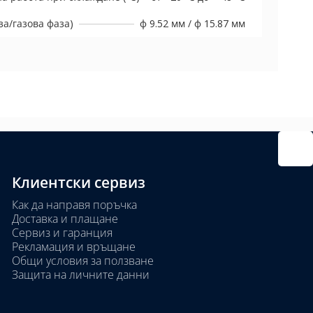
а/газова фаза)
ф 9.52 мм / ф 15.87 мм
Клиентски сервиз
Как да направя поръчка
Доставка и плащане
Сервиз и гаранция
Рекламация и връщане
Общи условия за ползване
Защита на личните данни