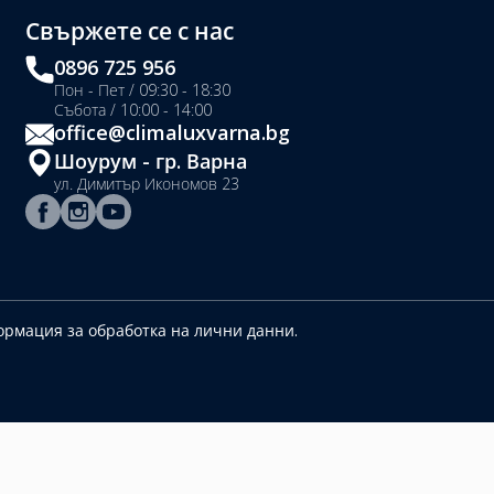
Свържете се с нас
0896 725 956
Пон - Пет / 09:30 - 18:30
Събота / 10:00 - 14:00
office@climaluxvarna.bg
Шоурум - гр. Варна
ул. Димитър Икономов 23
рмация за обработка на лични данни.