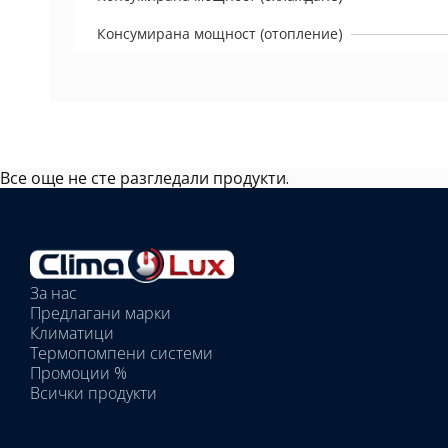
Консумирана мощност (отопление)
Все още не сте разгледали продукти.
Избрано
външно
тяло:
Избрани
вътрешни
За нас
тела:
Предлагани марки
Избрано
Климатици
тяло:
Термопомпени системи
Промоции %
Всички продукти