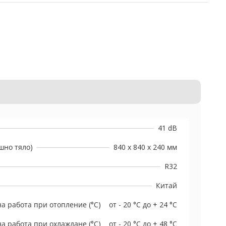
41 dB
шно тяло)
840 x 840 x 240 мм
R32
Китай
а работа при отопление (°C)
от - 20 °C до + 24 °C
а работа при охлаждане (°C)
от - 20 °C до + 48 °C