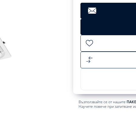
Clear
5304,21
лв.
Add
to
cart
Възползвайте се от нашите
ПАК
Научете повече при запитване и