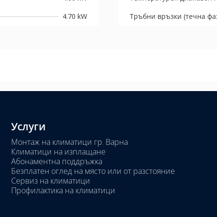
4.70 kW
Тръбни връзки (течна фаз
Услуги
Монтаж на климатици гр. Варна
Климатици на изплащане
Абонаментна поддръжка
Безплатен оглед на място или от разстояние
Сервиз на климатици
Профилактика на климатици