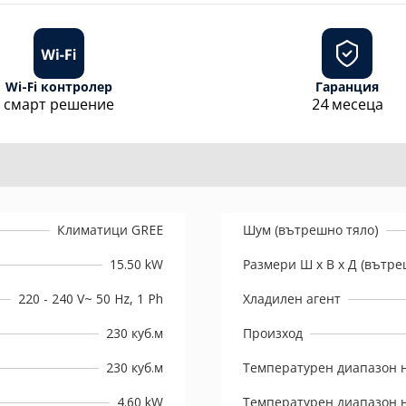
Wi-Fi контролер
Гаранция
смарт решение
24 месеца
Климатици GREE
Шум (вътрешно тяло)
15.50 kW
Размери Ш х В х Д (вътре
220 - 240 V~ 50 Hz, 1 Ph
Хладилен агент
230 куб.м
Произход
230 куб.м
Температурен диапазон н
4.60 kW
Температурен диапазон н