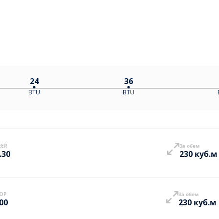
24
36
BTU
BTU
EER
За обем
.30
230 куб.м
OP
За обем
.00
230 куб.м