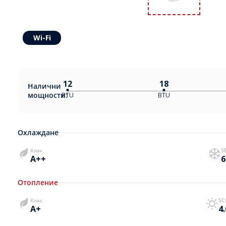
Wi-Fi
12
18
Налични
мощности:
BTU
BTU
Охлаждане
Клас
S
A++
6
Отопление
Клас
SC
A+
4