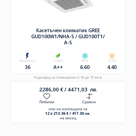
Касетъчен климатик GREE
GUD100W1/
NHA-S /
GUD100T1/
A-S
МОЩНОСТ
CLASS
SEER
SCOP
36
A++
6.60
4.40
Подходящ за помещения от 50 до 70 кв.м.
2286,00
€
/
4471,03
лв.
Любими
Сравни
или на изплащане за
12 x 213.36 € / 417.30 лв.
на месец