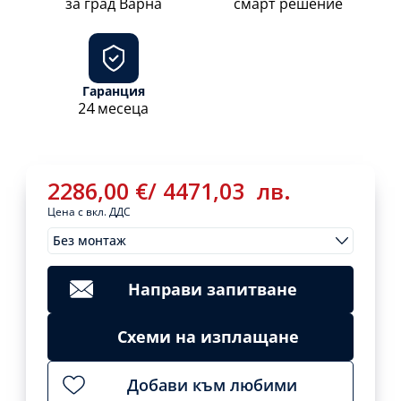
за град Варна
смарт решение
Гаранция
24 месеца
2286,00
€
/
4471,03
лв.
Цена с вкл. ДДС
Без монтаж
Монтажи
2286,00
€
/
Clear
4471,03
лв.
Направи запитване
Add
to
cart
Схеми на изплащане
Добави към любими