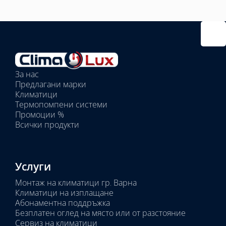
Избрано
външно
тяло:
Избрани
вътрешни
За нас
тела:
Предлагани марки
Избрано
Климатици
тяло:
Термопомпени системи
Промоции %
Всички продукти
Услуги
Монтаж на климатици гр. Варна
Климатици на изплащане
Абонаментна поддръжка
Безплатен оглед на място или от разстояние
Сервиз на климатици