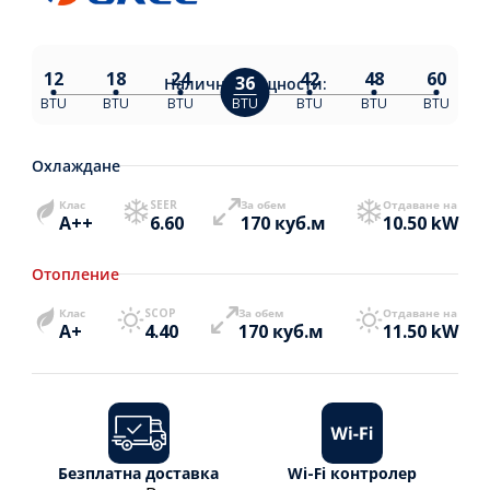
12
18
24
42
48
60
36
Налични
мощности:
BTU
BTU
BTU
BTU
BTU
BTU
BTU
Охлаждане
Клас
SEER
За обем
Отдаване на
A++
6.60
170 куб.м
10.50 kW
Отопление
Клас
SCOP
За обем
Отдаване на
A+
4.40
170 куб.м
11.50 kW
Безплатна доставка
Wi-Fi контролер