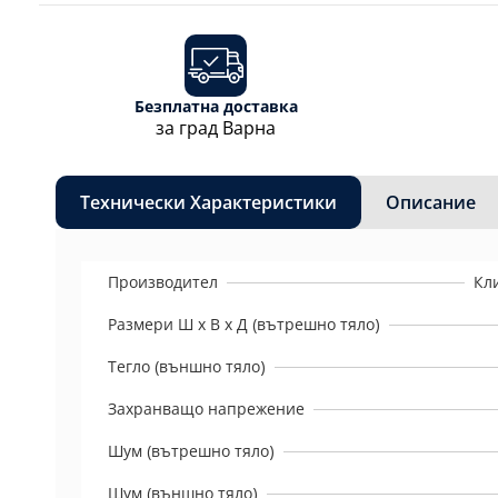
Безплатна доставка
за град Варна
Технически Характеристики
Описание
Производител
Кл
Размери Ш х В х Д (вътрешно тяло)
Тегло (външно тяло)
Захранващо напрежение
Шум (вътрешно тяло)
Шум (външно тяло)