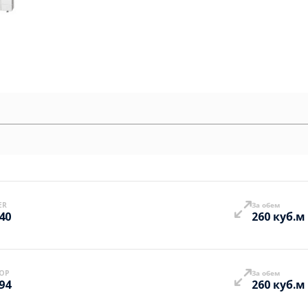
ER
За обем
.40
260 куб.м
OP
За обем
.94
260 куб.м