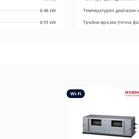
6.46 кW
Температурен диапазон н
6.59 кW
Тръбни връзки (течна фаз
Wi-Fi