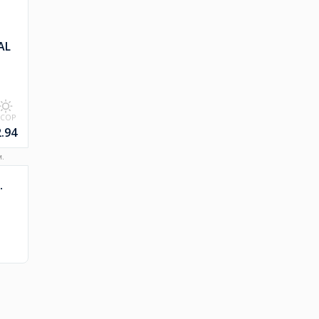
AL
SCOP
2.94
м.
.