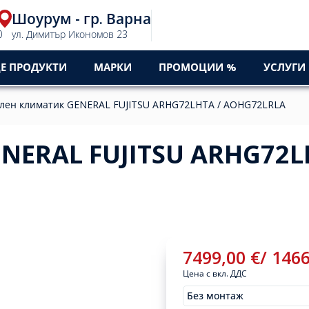
Шоурум - гр. Варна
0
ул. Димитър Икономов 23
Е ПРОДУКТИ
МАРКИ
ПРОМОЦИИ %
УСЛУГИ
лен климатик GENERAL FUJITSU ARHG72LHTA / AOHG72LRLA
NERAL FUJITSU ARHG72L
7499,00
€
/
146
Цена с вкл. ДДС
Без монтаж
Монтажи
7499,00
€
/