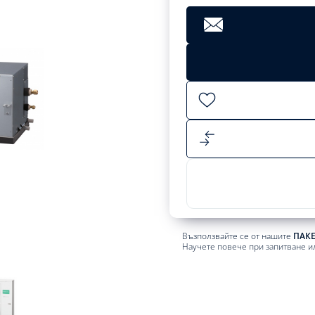
Clear
14666,77
лв.
Add
to
cart
Възползвайте се от нашите
ПАК
Научете повече при запитване и