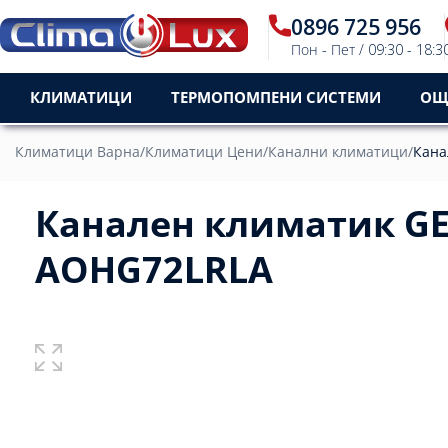
0896 725 956
Пон - Пет / 09:30 - 18:3
КЛИМАТИЦИ
ТЕРМОПОМПЕНИ СИСТЕМИ
ОЩ
Климатици Варна
/
Климатици Цени
/
Канални климатици
/
Кана
Канален климатик GE
AOHG72LRLA