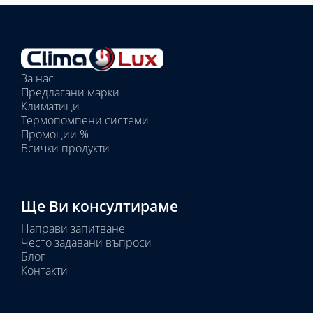
Избрано
външно
тяло:
Избрани
вътрешни
За нас
тела:
Предлагани марки
Избрано
Климатици
тяло:
Термопомпени системи
Промоции %
Всички продукти
Ще Ви консултираме
Направи запитване
Често задавани въпроси
Блог
Контакти