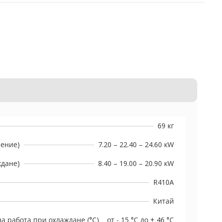
69 кг
ление)
7.20 – 22.40 – 24.60 кW
ждане)
8.40 – 19.00 – 20.90 кW
R410A
Китай
а работа при охлаждане (°C)
от - 15 °C до + 46 °C