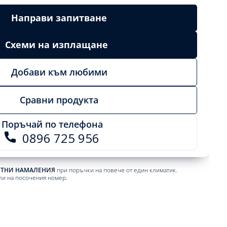
Направи запитване
Схеми на изплащане
Добави към любими
Сравни продукта
Поръчай по телефона
0896 725 956
ЕТНИ НАМАЛЕНИЯ
при поръчки на повече от един климатик.
ли на посочения номер.