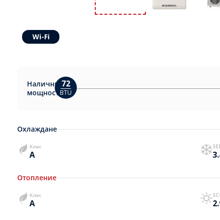
Wi-Fi
72
Налични
мощности:
BTU
Охлаждане
Клас
SE
A
3
Отопление
Клас
SC
A
2