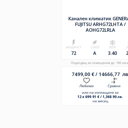
Канален климатик GENER
FUJITSU ARHG72LHTA /
AOHG72LRLA
МОЩНОСТ
CLASS
SEER
72
A
3.40
Подходящ за помещения до: 100 кв.
7499,00
€
/
14666,77
лв
Любими
Сравни
или на изплащане за
12 x 699.91 € / 1,368.90 лв.
на месец