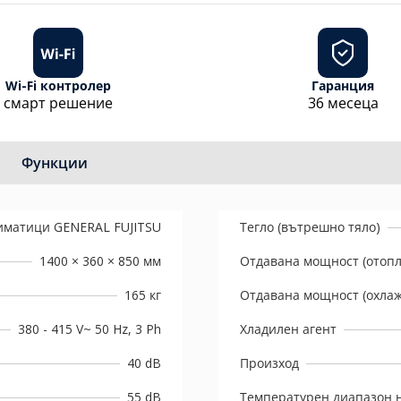
Wi-Fi контролер
Гаранция
смарт решение
36 месеца
Функции
иматици GENERAL FUJITSU
Тегло (вътрешно тяло)
1400 × 360 × 850 мм
Отдавана мощност (отоп
165 кг
Отдавана мощност (охла
380 - 415 V~ 50 Hz, 3 Ph
Хладилен агент
40 dB
Произход
55 dB
Температурен диапазон н