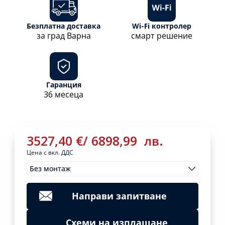
Безплатна доставка
Wi-Fi контролер
за град Варна
смарт решение
Гаранция
36 месеца
3527,40
€
/
6898,99
лв.
Цена с вкл. ДДС
Без монтаж
Монтажи
3527,40
€
/
Clear
6898,99
лв.
Направи запитване
Add
to
cart
Схеми на изплащане