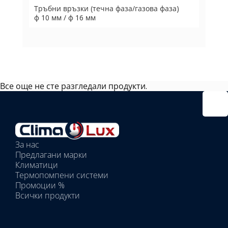
Тръбни връзки (течна фаза/газова фаза)
ф 10 мм / ф 16 мм
Все още не сте разгледали продукти.
Избрано
външно
тяло:
Избрани
вътрешни
За нас
тела:
Предлагани марки
Избрано
Климатици
тяло:
Термопомпени системи
Промоции %
Всички продукти