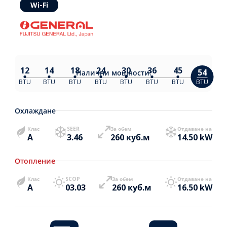
Wi-Fi
12
14
18
24
30
36
45
54
Налични
мощности:
BTU
BTU
BTU
BTU
BTU
BTU
BTU
BTU
Охлаждане
Клас
SEER
За обем
Отдаване на
A
3.46
260 куб.м
14.50 kW
Отопление
Клас
SCOP
За обем
Отдаване на
A
03.03
260 куб.м
16.50 kW