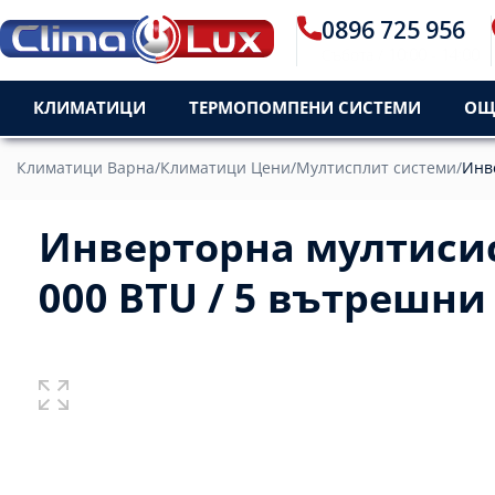
0896 725 956
Пон - Пет / 09:30 - 18:3
КЛИМАТИЦИ
ТЕРМОПОМПЕНИ СИСТЕМИ
ОЩ
Климатици Варна
/
Климатици Цени
/
Мултисплит системи
/
Инв
Инверторна мултисис
000 BTU / 5 вътрешни 