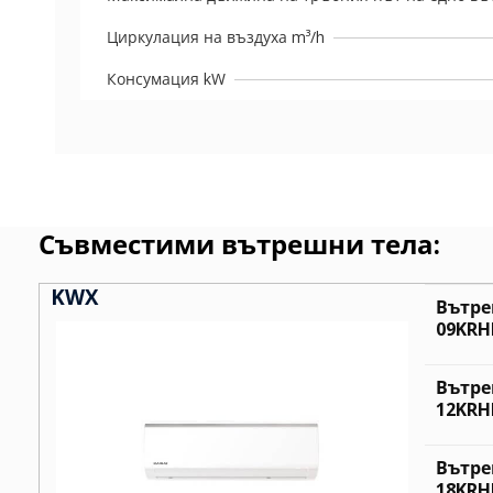
Циркулация на въздуха m³/h
Консумация kW
Съвместими вътрешни тела:
KWX
Вътре
09KRHI
Вътре
12KRHI
Вътре
18KRHI