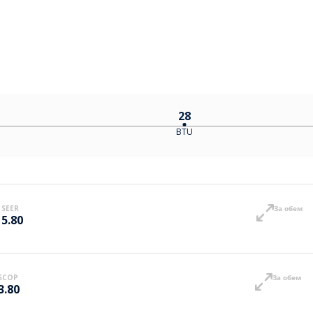
28
BTU
SEER
За обем
5.80
SCOP
За обем
3.80