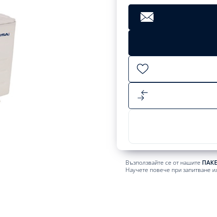
Clear
€
3870.59
лв.
Add
to
cart
Възползвайте се от нашите
ПАК
Научете повече при запитване и