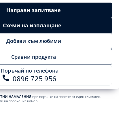
Направи запитване
Схеми на изплащане
Добави към любими
Сравни продукта
Поръчай по телефона
0896 725 956
ЕТНИ НАМАЛЕНИЯ
при поръчки на повече от един климатик.
ли на посочения номер.