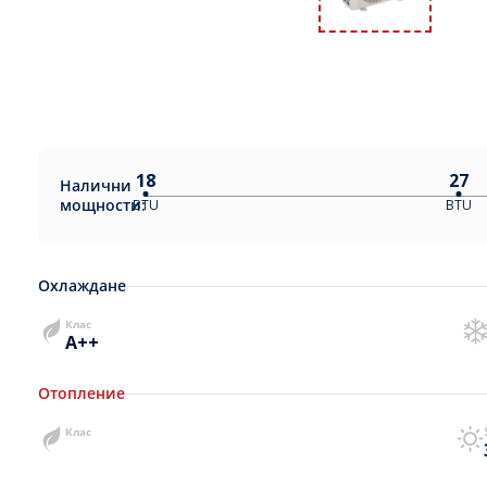
18
27
Налични
мощности:
BTU
BTU
Охлаждане
Клас
A++
Отопление
Клас