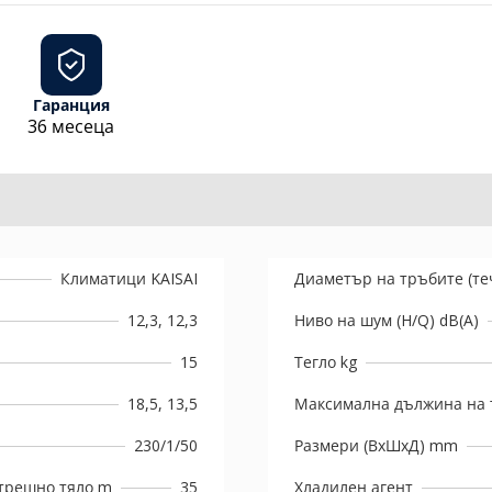
Гаранция
36 месеца
Климатици KAISAI
Диаметър на тръбите (те
12,3, 12,3
Ниво на шум (H/Q) dB(A)
15
Тегло kg
18,5, 13,5
Максимална дължина на 
230/1/50
Размери (ВхШхД) mm
трешно тяло m
35
Хладилен агент