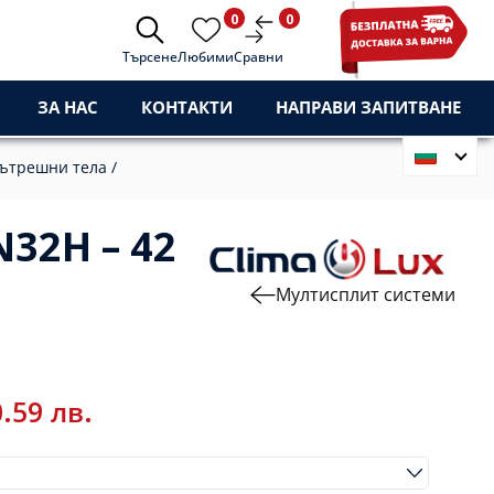
0
0
Търсене
Любими
Сравни
ЗА НАС
КОНТАКТИ
НАПРАВИ ЗАПИТВАНЕ
ътрешни тела /
32H – 42
Мултисплит системи
0.59
лв.