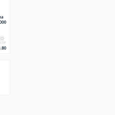
ма
000
SCOP
3.80