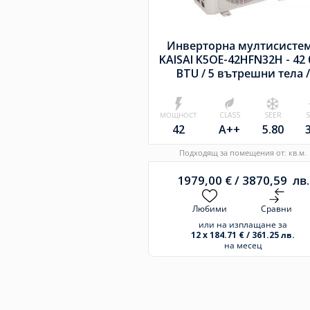
Инверторна мултисисте
KAISAI K5OE-42HFN32H - 42 
BTU /
5 вътрешни тела /
МОЩНОСТ
CLASS
SEER
42
A++
5.80
Подходящ за помещения от: кв.м.
1979,00
€
/
3870,59
лв.
Любими
Сравни
или на изплащане за
12 x 184.71 € / 361.25 лв.
на месец