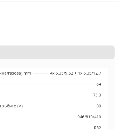
чна/газова) mm
4x 6,35/9,52 + 1x 6,35/12,7
64
73,3
тръбите (м)
80
946/810/410
R32