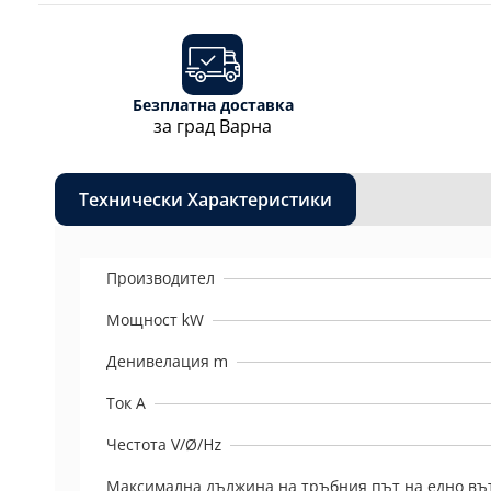
Безплатна доставка
за град Варна
Технически Характеристики
Производител
Мощност kW
Денивелация m
Ток A
Честота V/Ø/Hz
Максимална дължина на тръбния път на едно въ