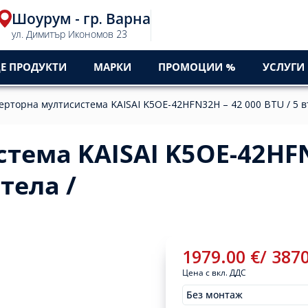
Шоурум - гр. Варна
0
ул. Димитър Икономов 23
Е ПРОДУКТИ
МАРКИ
ПРОМОЦИИ %
УСЛУГИ
ерторна мултисистема KAISAI K5OE-42HFN32H – 42 000 BTU / 5 в
тема KAISAI K5OE-42HFN
тела /
1979.00
€
/ 387
Цена с вкл. ДДС
Без монтаж
Монтажи
1979.00
/