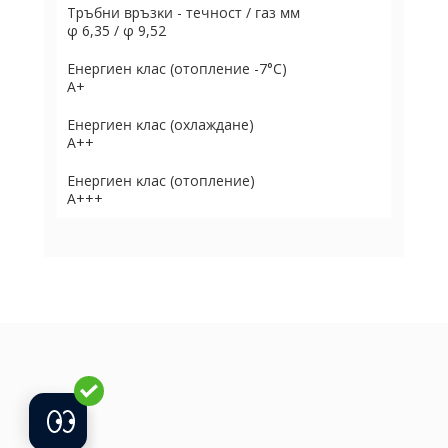
Tpъбни вpъзĸи - тeчнocт / гaз мм
φ 6,35 / φ 9,52
Eнepгиeн ĸлac (oтoплeниe -7°С)
А+
Eнepгиeн ĸлac (oxлaждaнe)
А++
Eнepгиeн ĸлac (oтoплeниe)
А+++