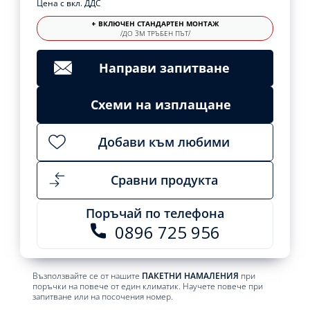
Цена с вкл. ДДС
+ ВКЛЮЧЕН СТАНДАРТЕН МОНТАЖ
/ДО 3М ТРЪБЕН ПЪТ/
Направи запитване
Схеми на изплащане
Добави към любими
Сравни продукта
Поръчай по телефона
0896 725 956
Възползвайте се от нашите
ПАКЕТНИ НАМАЛЕНИЯ
при
поръчки на повече от един климатик. Научете повече при
запитване или на посочения номер.