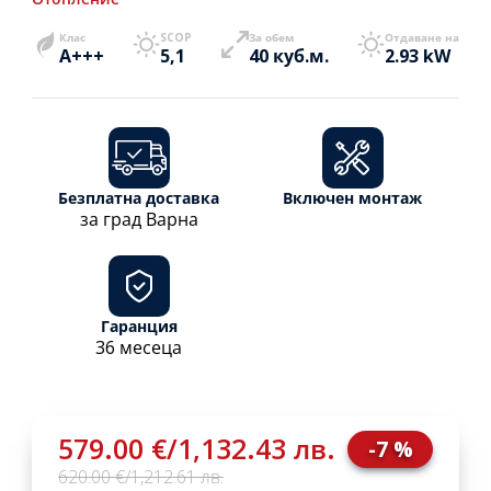
Клас
SCOP
За обем
Отдаване на
A+++
5,1
40 куб.м.
2.93 kW
Безплатна доставка
Включен монтаж
за град Варна
Гаранция
36 месеца
579.00 €
/
1,132.43 лв.
-7 %
620.00 €
/
1,212.61 лв.