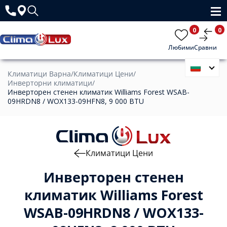
0
0
Любими
Сравни
Климатици Варна
/
Климатици Цени
/
Инверторни климатици
/
Инверторен стенен климатик Williams Forest WSAB-
09HRDN8 / WOX133-09HFN8, 9 000 BTU
Климатици Цени
Инверторен стенен
климатик Williams Forest
WSAB-09HRDN8 / WOX133-