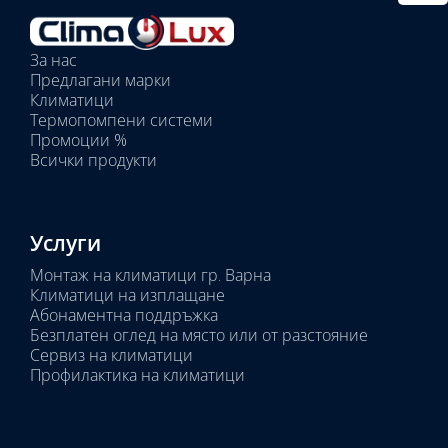
тяло:
Избрани
вътрешни
За нас
тела:
Предлагани марки
Избрано
Климатици
тяло:
Термопомпени системи
Промоции %
Всички продукти
Услуги
Монтаж на климатици гр. Варна
Климатици на изплащане
Абонаментна поддръжка
Безплатен оглед на място или от разстояние
Сервиз на климатици
Профилактика на климатици