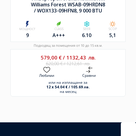
Williams Forest WSAB-09HRDN8
/
WOX133-09HFN8, 9 000 BTU
МОЩНОСТ
CLASS
SEER
SCOP
9
A+++
6.10
5,1
Подходящ за помещения от 10 до 15 кв.м.
579,00
€
/
1132,43
лв.
620,00
€
/
1212,61
лв.
Любими
Сравни
или на изплащане за
12 x 54.04 € / 105.69 лв.
на месец
Избрано
външно