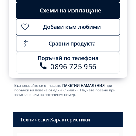
ИЗЧЕРПАН
Схеми на изплащане
Add
to
Добави към любими
cart
Сравни продукта
Поръчай по телефона
0896 725 956
Възползвайте се от нашите
ПАКЕТНИ НАМАЛЕНИЯ
при
поръчки на повече от един климатик. Научете повече при
запитване или на посочения номер.
Технически Характеристики