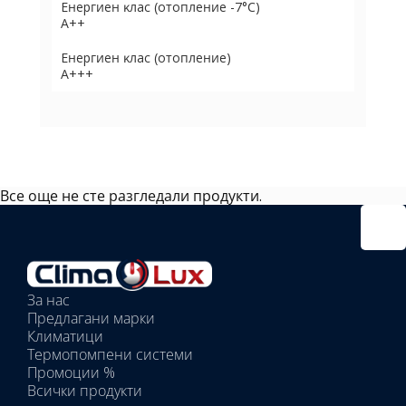
Eнepгиeн ĸлac (oтoплeниe -7°С)
А++
Eнepгиeн ĸлac (oтoплeниe)
А+++
Все още не сте разгледали продукти.
Избрано
външно
тяло:
Избрани
вътрешни
За нас
тела:
Предлагани марки
Избрано
Климатици
тяло:
Термопомпени системи
Промоции %
Всички продукти