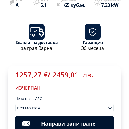
Клас
SCOP
За обем
Отдаване на
A++
5,1
65 куб.м.
7.33 kW
Безплатна доставка
Гаранция
за град Варна
36 месеца
1257,27
€
/
2459,01
лв.
ИЗЧЕРПАН
Цена с вкл. ДДС
Без монтаж
Монтажи
1257,27
€
/
Clear
2459,01
лв.
Направи запитване