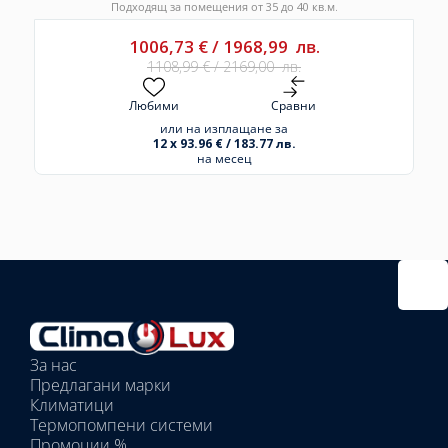
Подходящ за помещения от 35 до 40 кв.м.
1006,73
€
/
1968,99
лв.
1108,99
€
/
2169,00
лв.
Любими
Сравни
или на изплащане за
12 x 93.96 € / 183.77 лв.
на месец
Избрано
външно
тяло:
Избрани
вътрешни
За нас
тела:
Предлагани марки
Избрано
Климатици
тяло:
Термопомпени системи
Промоции %