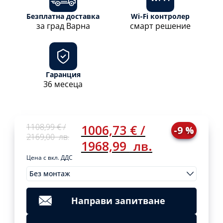
Безплатна доставка
Wi-Fi контролер
за град Варна
смарт решение
Гаранция
36 месеца
Original
Current
1108,99
€
/
1006,73
€
/
-9 %
price
price
2169,00
лв.
1968,99
лв.
was:
is:
1108,99 €
1006,73 €
Цена с вкл. ДДС
/
/
Без монтаж
2169,00
1968,99
Original
Current
Монтажи
1108,99
€
/
1006,73
€
/
Clear
лв..
лв..
price
price
2169,00
1968,99
was:
is:
лв.
лв.
Направи запитване
1108,99 €
1006,73 €
Add
/
/
to