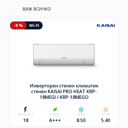
ВИЖ ВСИЧКО
-9 %
Wi-Fi
Инверторен стенен климатик
стенен KAISAI PRO HEAT KRP-
18MEGI /
KRP-18MEGO
МОЩНОСТ
CLASS
SEER
SCOP
18
A+++
8.50
5.40