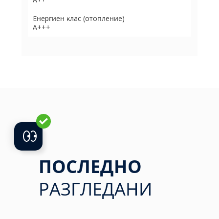
Eнepгиeн ĸлac (oтoплeниe)
А+++
ПОСЛЕДНО
РАЗГЛЕДАНИ