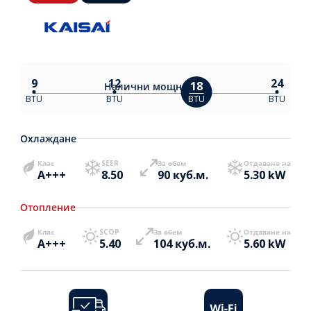
9
12
24
18
Налични
мощности:
BTU
BTU
BTU
BTU
Охлаждане
Клас
SEER
За обем
Отдаване на
A+++
8.50
90 куб.м.
5.30 kW
Отопление
Клас
SCOP
За обем
Отдаване на
A+++
5.40
104 куб.м.
5.60 kW