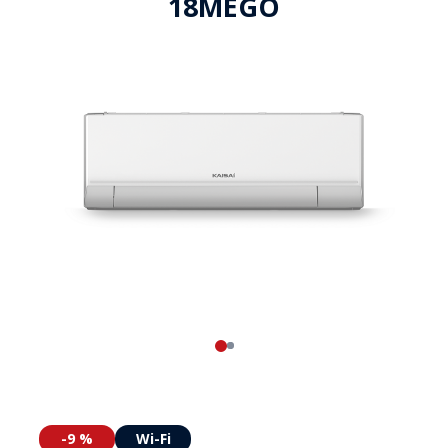
18MEGO
-9 %
Wi-Fi