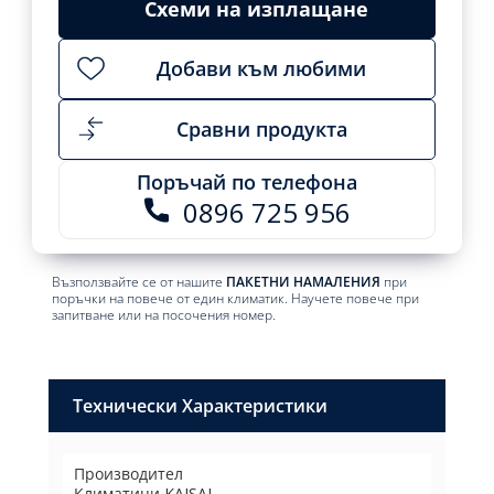
cart
Схеми на изплащане
2169,00
1968,99
лв..
лв..
Добави към любими
Сравни продукта
Поръчай по телефона
0896 725 956
Възползвайте се от нашите
ПАКЕТНИ НАМАЛЕНИЯ
при
поръчки на повече от един климатик. Научете повече при
запитване или на посочения номер.
Технически Характеристики
Производител
Климатици KAISAI