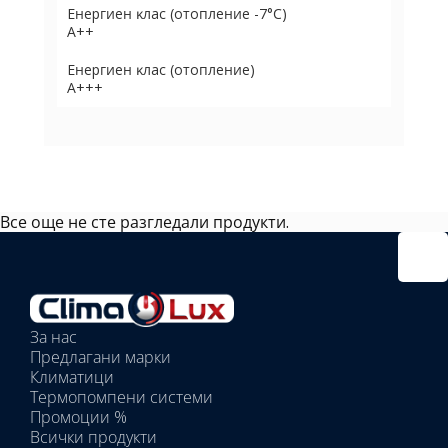
Eнepгиeн ĸлac (oтoплeниe -7°С)
А++
Eнepгиeн ĸлac (oтoплeниe)
А+++
Все още не сте разгледали продукти.
Избрано
външно
тяло:
Избрани
вътрешни
За нас
тела:
Предлагани марки
Избрано
Климатици
тяло:
Термопомпени системи
Промоции %
Всички продукти