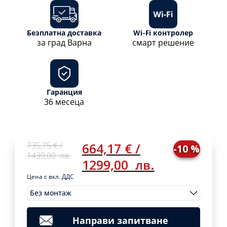
Безплатна доставка
Wi-Fi контролер
за град Варна
смарт решение
Гаранция
36 месеца
Original
Current
735,75
€
/
664,17
€
/
-10 %
price
price
1439,00
лв.
1299,00
лв.
was:
is:
735,75 €
664,17 €
Цена с вкл. ДДС
/
/
Без монтаж
1439,00
1299,00
Original
Current
Монтажи
735,75
€
/
664,17
€
/
Clear
лв..
лв..
price
price
1439,00
1299,00
was:
is:
лв.
лв.
Направи запитване