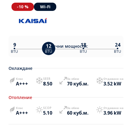
-10 %
Wi-Fi
9
18
24
12
Налични
мощности:
BTU
BTU
BTU
BTU
Охлаждане
Клас
SEER
За обем
Отдаване на
A+++
8.50
70 куб.м.
3.52 kW
Отопление
Клас
SCOP
За обем
Отдаване на
A+++
5.10
60 куб.м.
3.96 kW