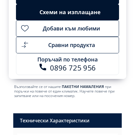
735,75 €
664,17 €
Add
/
/
to
cart
Схеми на изплащане
1439,00
1299,00
лв..
лв..
Добави към любими
Сравни продукта
Поръчай по телефона
0896 725 956
Възползвайте се от нашите
ПАКЕТНИ НАМАЛЕНИЯ
при
поръчки на повече от един климатик. Научете повече при
запитване или на посочения номер.
Технически Характеристики