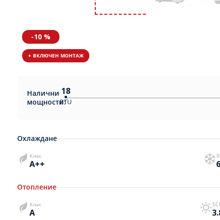
-10 %
+ ВКЛЮЧЕН МОНТАЖ
18
Налични
мощности:
BTU
Охлаждане
Клас
S
A++
6
Отопление
Клас
SC
A
3.