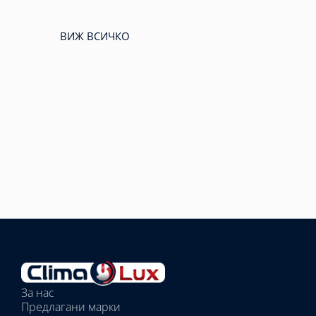
ВИЖ ВСИЧКО
Избрано
външно
тяло:
Избрани
вътрешни
За нас
тела:
Предлагани марки
Избрано