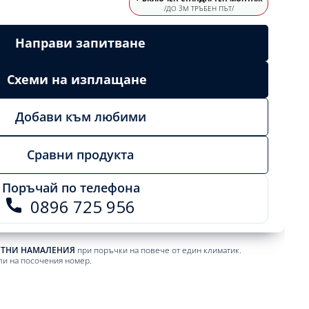
/ДО 3М ТРЪБЕН ПЪТ/
Направи запитване
Схеми на изплащане
Добави към любими
Сравни продукта
Поръчай по телефона
0896 725 956
ЕТНИ НАМАЛЕНИЯ
при поръчки на повече от един климатик.
ли на посочения номер.