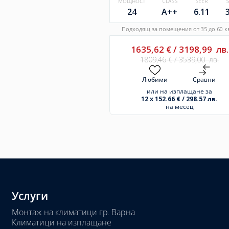
МОЩНОСТ
CLASS
SEER
24
A++
6.11
Подходящ за помещения от 35 до 60 кв
1635,62
€
/
3198,99
лв.
1809,46
€
/
3539,00
лв.
Любими
Сравни
или на изплащане за
12 x 152.66 € / 298.57 лв.
на месец
Услуги
Монтаж на климатици гр. Варна
Климатици на изплащане