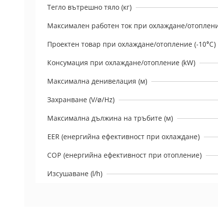
Тегло вътрешно тяло (кг)
Максимален работен ток при охлаждане/отоплени
Проектен товар при охлаждане/отопление (-10°C) 
Консумация при охлаждане/отоплениe (kW)
Максимална денивелация (м)
Захранване (V/ø/Hz)
Максимална дължина на тръбите (м)
EER (енергийна ефективност при охлаждане)
COP (енергийна ефективност при отопление)
Изсушаване (l/h)