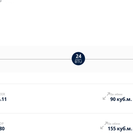
24
BTU
EER
За обем
.11
90 куб.м.
OP
За обем
80
155 куб.м.