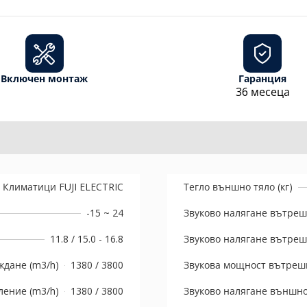
Включен монтаж
Гаранция
36 месеца
Климатици FUJI ELECTRIC
Тегло външно тяло (кг)
-15 ~ 24
Звуково налягане вътрешн
11.8 / 15.0 - 16.8
Звуково налягане вътрешн
ждане (m3/h)
1380 / 3800
Звукова мощност вътрешн
ление (m3/h)
1380 / 3800
Звуково налягане външно