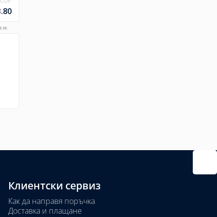
SCOP
3.80
.м.
Клиентски сервиз
Как да направя поръчка
Доставка и плащане