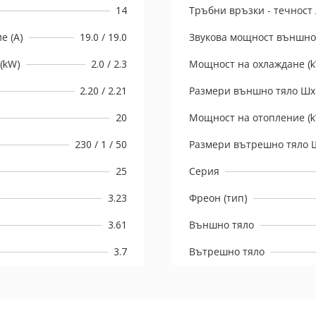
14
Тръбни връзки - течност /
е (A)
19.0 / 19.0
Звукова мощност външно 
(kW)
2.0 / 2.3
Мощност на охлаждане (
2.20 / 2.21
Размери външно тяло Шx
20
Мощност на отопление (
230 / 1 / 50
Размери вътрешно тяло 
25
Серия
3.23
Фреон (тип)
3.61
Външно тяло
3.7
Вътрешно тяло