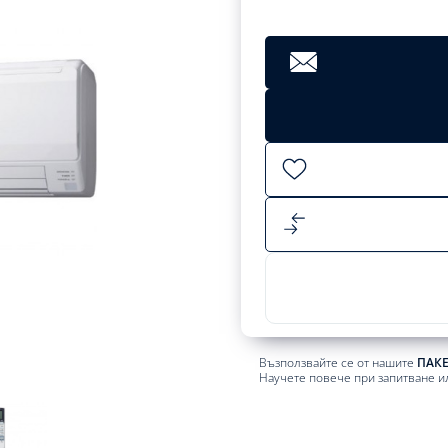
Възползвайте се от нашите
ПАК
Научете повече при запитване и