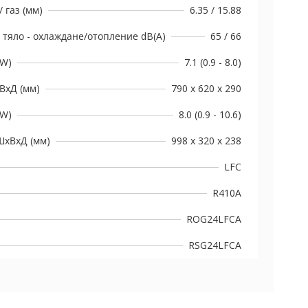
 газ (мм)
6.35 / 15.88
тяло - охлаждане/отопление dB(A)
65 / 66
kW)
7.1 (0.9 - 8.0)
ВxД (мм)
790 х 620 x 290
kW)
8.0 (0.9 - 10.6)
ШxВxД (мм)
998 x 320 x 238
LFC
R410A
ROG24LFCA
RSG24LFCA