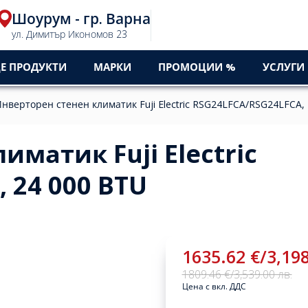
Шоурум - гр. Варна
ул. Димитър Икономов 23
Е ПРОДУКТИ
МАРКИ
ПРОМОЦИИ %
УСЛУГИ
нверторен стенен климатик Fuji Electric RSG24LFCA/RSG24LFCA,
иматик Fuji Electric
 24 000 BTU
1635.62 €
/
3,198
1809.46 €
/
3,539.00 лв.
Цена с вкл. ДДС