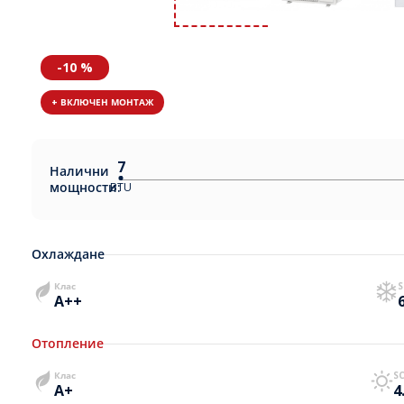
-10 %
+ ВКЛЮЧЕН МОНТАЖ
7
Налични
мощности:
BTU
Охлаждане
Клас
S
A++
Отопление
Клас
S
A+
4