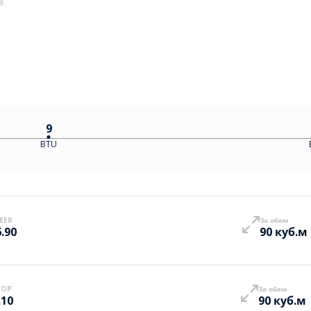
9
BTU
EER
За обем
6.90
90 куб.м
COP
За обем
.10
90 куб.м