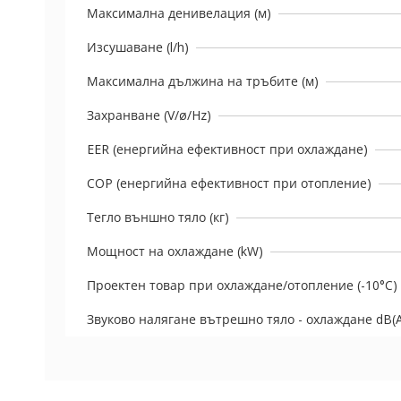
Максимална денивелация (м)
Изсушаване (l/h)
Максимална дължина на тръбите (м)
Захранване (V/ø/Hz)
EER (енергийна ефективност при охлаждане)
COP (енергийна ефективност при отопление)
Тегло външно тяло (кг)
Мощност на охлаждане (kW)
Проектен товар при охлаждане/отопление (-10°C) 
Звуково налягане вътрешно тяло - охлаждане dB(