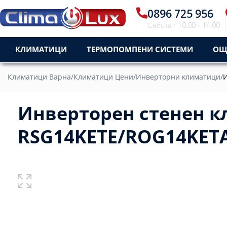
0896 725 956
Събота / 10:00 - 14:00
КЛИМАТИЦИ
ТЕРМОПОМПЕНИ СИСТЕМИ
ОЩ
Климатици Варна
/
Климатици Цени
/
Инверторни климатици
/
И
Инверторен стенен кл
RSG14KETE/ROG14KETA,