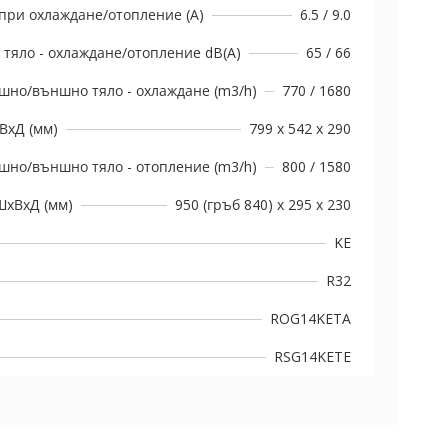
при охлаждане/отопление (A)
6.5 / 9.0
тяло - охлаждане/отопление dB(A)
65 / 66
шно/външно тяло - охлаждане (m3/h)
770 / 1680
ВxД (мм)
799 x 542 x 290
шно/външно тяло - отопление (m3/h)
800 / 1580
ШxВxД (мм)
950 (гръб 840) x 295 x 230
KE
R32
ROG14KETA
RSG14KETE