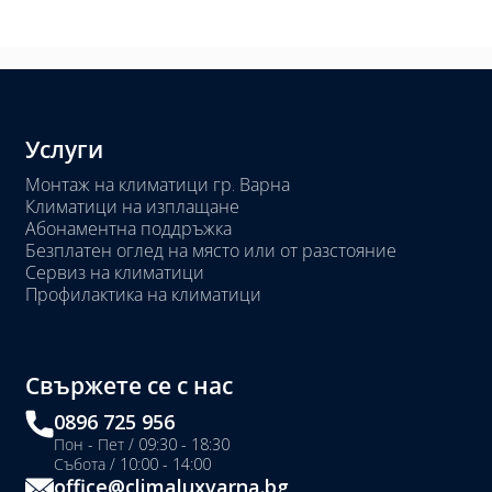
Услуги
Монтаж на климатици гр. Варна
Климатици на изплащане
Абонаментна поддръжка
Безплатен оглед на място или от разстояние
Сервиз на климатици
Профилактика на климатици
Свържете се с нас
0896 725 956
Пон - Пет / 09:30 - 18:30
Събота / 10:00 - 14:00
office@climaluxvarna.bg