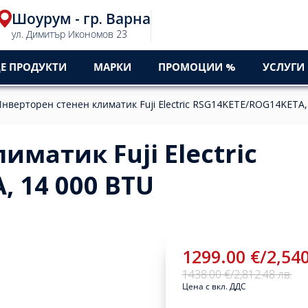
Шоурум - гр. Варна
ул. Димитър Икономов 23
Е ПРОДУКТИ
МАРКИ
ПРОМОЦИИ %
УСЛУГИ
нверторен стенен климатик Fuji Electric RSG14KETE/ROG14KETA,
иматик Fuji Electric
 14 000 BTU
1299.00 €
/
2,540
1438.00 €
/
2,812.48 лв.
Цена с вкл. ДДС