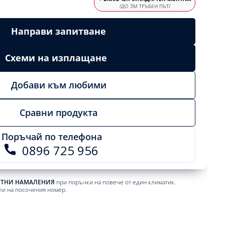
/ДО 3М ТРЪБЕН ПЪТ/
Направи запитване
Схеми на изплащане
Добави към любими
Сравни продукта
Поръчай по телефона
0896 725 956
ЕТНИ НАМАЛЕНИЯ
при поръчки на повече от един климатик.
ли на посочения номер.