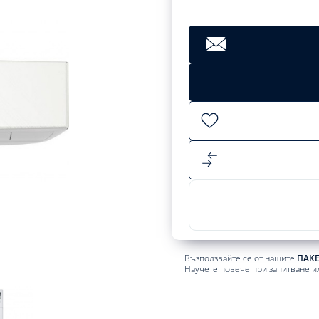
Възползвайте се от нашите
ПАК
Научете повече при запитване и