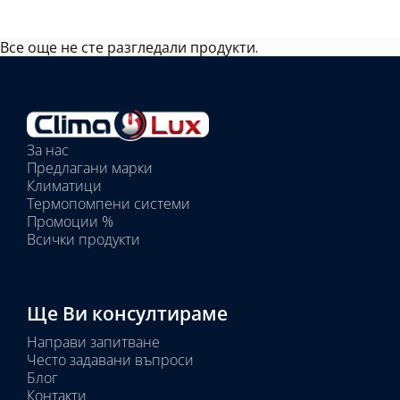
Все още не сте разгледали продукти.
Избрано
външно
тяло:
Избрани
вътрешни
За нас
тела:
Предлагани марки
Избрано
Климатици
тяло:
Термопомпени системи
Промоции %
Всички продукти
Ще Ви консултираме
Направи запитване
Често задавани въпроси
Блог
Контакти