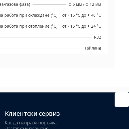
а/газова фаза)
ф 6 мм / ф 12 мм
а работа при охлаждане (°C)
от - 15 °C до + 46 °C
а работа при отопление (°C)
от - 15 °C до + 24 °C
R32
Тайланд
Клиентски сервиз
Как да направя поръчка
Доставка и плащане