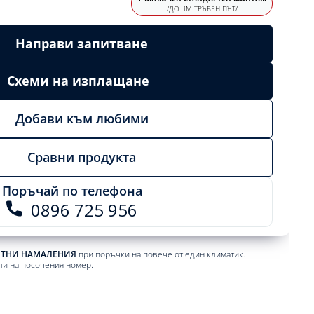
/ДО 3М ТРЪБЕН ПЪТ/
Направи запитване
Схеми на изплащане
Добави към любими
Сравни продукта
Поръчай по телефона
0896 725 956
ЕТНИ НАМАЛЕНИЯ
при поръчки на повече от един климатик.
ли на посочения номер.