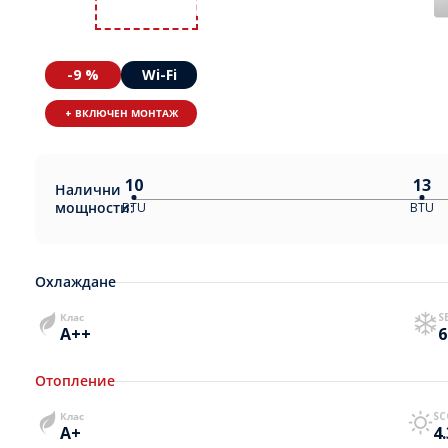
-9 %
Wi-Fi
+ ВКЛЮЧЕН МОНТАЖ
10
13
Налични
мощности:
BTU
BTU
Охлаждане
Клас
S
A++
6
Отопление
Клас
SC
A+
4