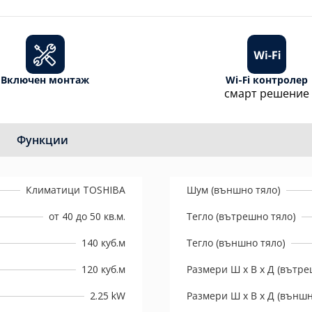
Включен монтаж
Wi-Fi контролер
смарт решение
Функции
Климатици TOSHIBA
Шум (външно тяло)
от 40 до 50 кв.м.
Тегло (вътрешно тяло)
140 куб.м
Тегло (външно тяло)
120 куб.м
Размери Ш х В х Д (вътре
2.25 kW
Размери Ш х В х Д (външн