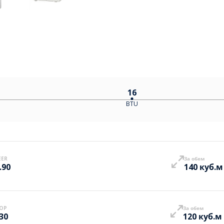
16
BTU
EER
За обем
.90
140 куб.м
OP
За обем
.30
120 куб.м