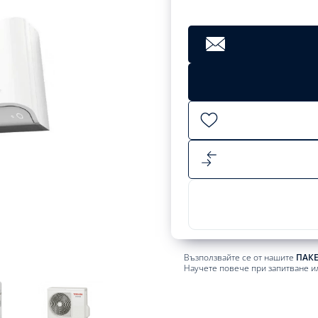
Възползвайте се от нашите
ПАК
Научете повече при запитване и