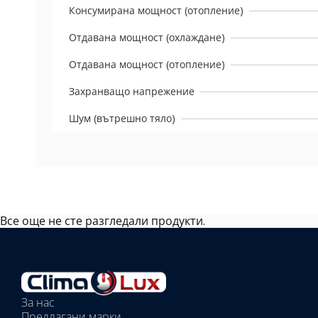
Консумирана мощност (отопление)
Отдавана мощност (охлаждане)
Отдавана мощност (отопление)
Захранващо напрежение
Шум (вътрешно тяло)
Все още не сте разгледали продукти.
Избрано
външно
тяло:
Избрани
вътрешни
За нас
тела:
Предлагани марки