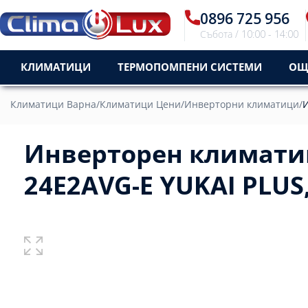
0896 725 956
Събота / 10:00 - 14:00
КЛИМАТИЦИ
ТЕРМОПОМПЕНИ СИСТЕМИ
ОЩ
Климатици Варна
/
Климатици Цени
/
Инверторни климатици
/
И
Инверторен климатик 
24E2AVG-E YUKAI PLUS,