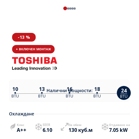
-13 %
+ ВКЛЮЧЕН МОНТАЖ
10
13
16
18
24
Налични
мощности:
BTU
BTU
BTU
BTU
BTU
Охлаждане
Клас
SEER
За обем
Отдаване на
A++
6.10
130 куб.м
7.05 kW