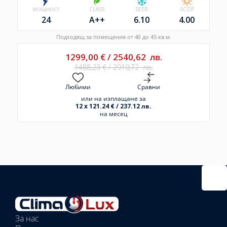
МОЩНОСТ
CLASS
SEER
SCOP
24
A++
6.10
4.00
Подходящ за помещения от 40 до 45 кв.м.
1299,00
€
/
2540,62
лв.
1488,23
€
/
2910,72
лв.
Любими
Сравни
или на изплащане за
12 x 121.24 € / 237.12 лв.
на месец
Избрано
външно
тяло:
Избрани
вътрешни
За нас
тела: