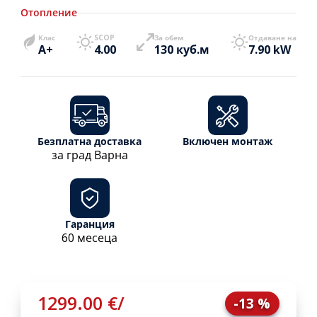
Отопление
Клас
SCOP
За обем
Отдаване на
A+
4.00
130 куб.м
7.90 kW
Безплатна доставка
Включен монтаж
за град Варна
Гаранция
60 месеца
1299.00 €
/
-13 %