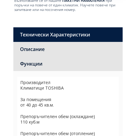
Възползвайте се от нашите
ПАКЕТНИ НАМАЛЕНИЯ
при
поръчки на повече от един климатик. Научете повече при
запитване или на посочения номер.
Технически Характеристики
Описание
Функции
Производител
Климатици TOSHIBA
За помещения
от 40 до 45 кв.м.
Препоръчителен обем (охлаждане)
110 куб.м
Препоръчителен обем (отопление)