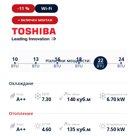
-11 %
Wi-Fi
+ ВКЛЮЧЕН МОНТАЖ
10
13
16
18
24
22
Налични
мощности:
BTU
BTU
BTU
BTU
BTU
BTU
Охлаждане
Клас
SEER
За обем
Отдаване на
A++
7.30
140 куб.м
6.70 kW
Отопление
Клас
SCOP
За обем
Отдаване на
A++
4.60
135 куб.м
7.50 kW