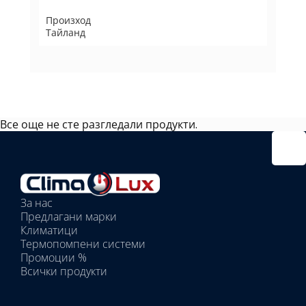
Произход
Тайланд
Все още не сте разгледали продукти.
Избрано
външно
тяло:
Избрани
вътрешни
За нас
тела:
Предлагани марки
Избрано
Климатици
тяло:
Термопомпени системи
Промоции %
Всички продукти