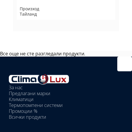
Произход
Тайланд
Все още не сте разгледали продукти.
Избрано
външно
тяло:
Избрани
вътрешни
За нас
тела:
Предлагани марки
Избрано
Климатици
тяло:
Термопомпени системи
Промоции %
Всички продукти