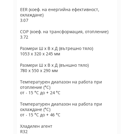
EER (коеф. на енергийна ефективност,
охлаждане)
3.07
COP (коеф. на трансформация, отопление)
3.72
Размери Ш х В х Д (вътрешно тяло)
1053 x 320 x 245 мм
Размери Ш х В х Д (външно тяло)
780 х 550 х 290 мм
Температурен диапазон на работа при
отопление (°C)
от - 15 °C до + 24 °C
Температурен диапазон на работа при
охлаждане (°C)
от - 15 °C до + 46 °C
Хладилен агент
R32