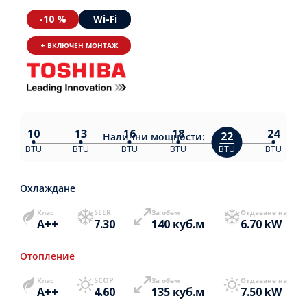
-10 %
Wi-Fi
+ ВКЛЮЧЕН МОНТАЖ
10
13
16
18
24
22
Налични
мощности:
BTU
BTU
BTU
BTU
BTU
BTU
Охлаждане
Клас
SEER
За обем
Отдаване на
A++
7.30
140 куб.м
6.70 kW
Отопление
Клас
SCOP
За обем
Отдаване на
A++
4.60
135 куб.м
7.50 kW