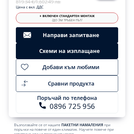
819.34 €
/
1,602.49 лв.
Цена с вкл. ДДС
+ ВКЛЮЧЕН СТАНДАРТЕН МОНТАЖ
/ДО 3М ТРЪБЕН ПЪТ/
Направи запитване
Схеми на изплащане
Добави към любими
Сравни продукта
Поръчай по телефона
0896 725 956
Възползвайте се от нашите
ПАКЕТНИ НАМАЛЕНИЯ
при
поръчки на повече от един климатик. Научете повече при
запитване или на посочения номер.