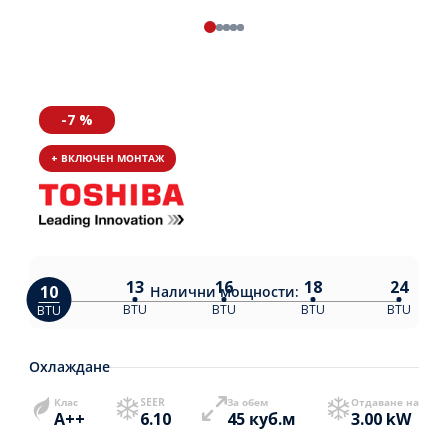
-7 %
+ ВКЛЮЧЕН МОНТАЖ
13
16
18
24
10
Налични
мощности:
BTU
BTU
BTU
BTU
BTU
Охлаждане
Клас
SEER
За обем
Отдаване на
A++
6.10
45 куб.м
3.00 kW