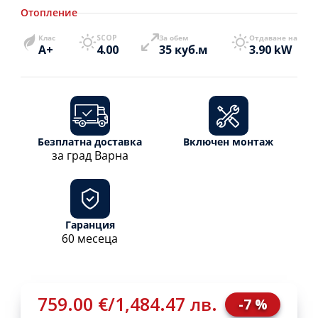
Отопление
Клас
SCOP
За обем
Отдаване на
A+
4.00
35 куб.м
3.90 kW
Безплатна доставка
Включен монтаж
за град Варна
Гаранция
60 месеца
759.00 €
/
1,484.47 лв.
-7 %