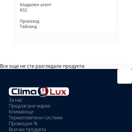
Хладилен агент
R32
Произход
Тайланд
Все още не сте разгледали продукти.
Избрано
външно
тяло:
Избрани
вътрешни
За нас
тела:
Предлагани марки
Избрано
Климатици
тяло:
Термопомпени системи
Промоции %
Всички продукти