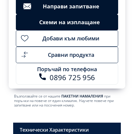
Направи запитване
Схеми на изплащане
Добави към любими
Сравни продукта
Поръчай по телефона
0896 725 956
Възползвайте се от нашите
ПАКЕТНИ НАМАЛЕНИЯ
при
поръчки на повече от един климатик. Научете повече при
запитване или на посочения номер.
Технически Характеристики