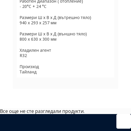
Работен диапазон ( отопление)
- 20°C + 24 °C
Размери Ш х В х Д (вътрешно тяло)
940 х 293 х 257 мм
Размери Ш х В х Д (външно тяло)
800 х 630 х 300 мм
Хладилен агент
R32
Произход
Тайланд
Все още не сте разгледали продукти.
Избрано
външно
тяло: