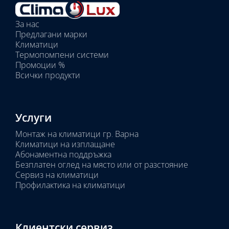
Избрани
вътрешни
За нас
тела:
Предлагани марки
Избрано
Климатици
тяло:
Термопомпени системи
Промоции %
Всички продукти
Услуги
Монтаж на климатици гр. Варна
Климатици на изплащане
Абонаментна поддръжка
Безплатен оглед на място или от разстояние
Сервиз на климатици
Профилактика на климатици
Клиентски сервиз