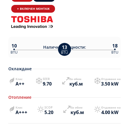
+ ВКЛЮЧЕН МОНТАЖ
10
18
13
Налични
мощности:
BTU
BTU
BTU
Охлаждане
Клас
SEER
За обем
Отдаване на
A++
9.70
куб.м
3.50 kW
Отопление
Клас
SCOP
За обем
Отдаване на
A+++
5.20
куб.м
4.00 kW