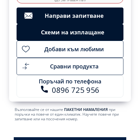
/ДО 3М ТРЪБЕН ПЪТ/
Направи запитване
Схеми на изплащане
Добави към любими
Сравни продукта
Поръчай по телефона
0896 725 956
Възползвайте се от нашите
ПАКЕТНИ НАМАЛЕНИЯ
при
поръчки на повече от един климатик. Научете повече при
запитване или на посочения номер.