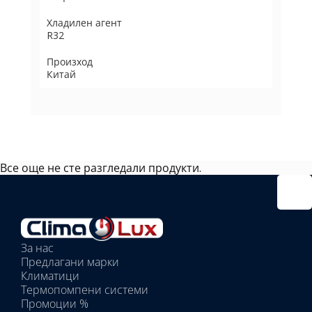
Хладилен агент
R32
Произход
Китай
Все още не сте разгледали продукти.
Избрано
външно
тяло:
Избрани
вътрешни
За нас
тела:
Предлагани марки
Избрано
Климатици
тяло:
Термопомпени системи
Промоции %