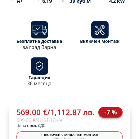
A+
6.19
39 куб.м
4.2 kW
Безплатна доставка
Включен монтаж
за град Варна
Гаранция
36 месеца
569.00 €
/
1,112.87 лв.
-7 %
609.00 €
/
1,191.10 лв.
Цена с вкл. ДДС
+ ВКЛЮЧЕН СТАНДАРТЕН МОНТАЖ