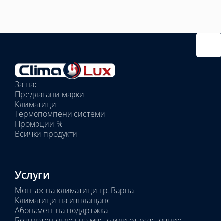
Избрано
външно
тяло:
Избрани
вътрешни
За нас
тела:
Предлагани марки
Избрано
Климатици
тяло:
Термопомпени системи
Промоции %
Всички продукти
Услуги
Монтаж на климатици гр. Варна
Климатици на изплащане
Абонаментна поддръжка
Безплатен оглед на място или от разстояние