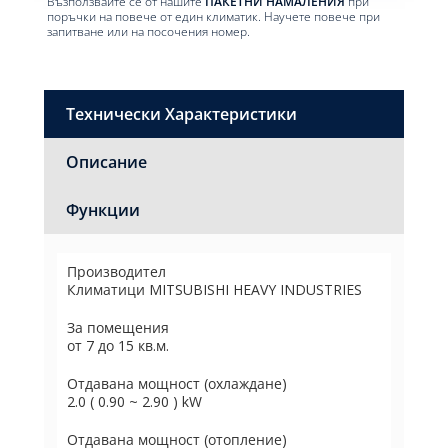
Възползвайте се от нашите
ПАКЕТНИ НАМАЛЕНИЯ
при
поръчки на повече от един климатик. Научете повече при
запитване или на посочения номер.
Технически Характеристики
Описание
Функции
Производител
Климатици MITSUBISHI HEAVY INDUSTRIES
За помещения
от 7 до 15 кв.м.
Отдавана мощност (охлаждане)
2.0 ( 0.90 ~ 2.90 ) kW
Отдавана мощност (отопление)