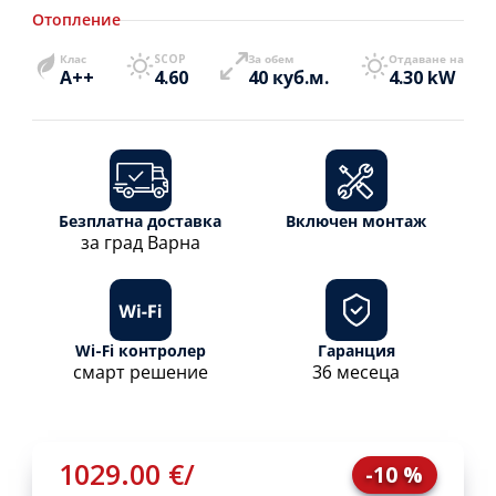
Отопление
Клас
SCOP
За обем
Отдаване на
A++
4.60
40 куб.м.
4.30 kW
Безплатна доставка
Включен монтаж
за град Варна
Wi-Fi контролер
Гаранция
смарт решение
36 месеца
1029.00 €
/
-10 %