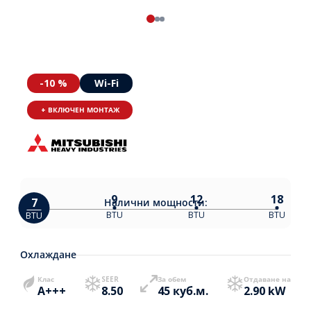
-10 %
Wi-Fi
+ ВКЛЮЧЕН МОНТАЖ
9
12
18
7
Налични
мощности:
BTU
BTU
BTU
BTU
Охлаждане
Клас
SEER
За обем
Отдаване на
A+++
8.50
45 куб.м.
2.90 kW