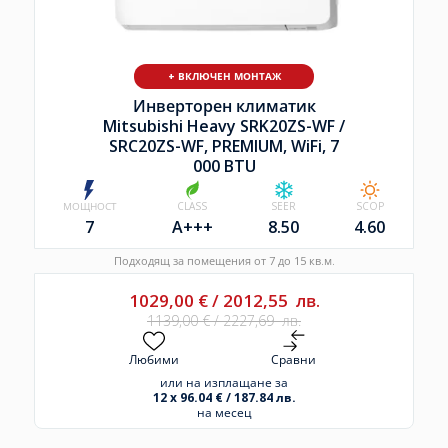
+ ВКЛЮЧЕН МОНТАЖ
Инверторен климатик
Mitsubishi Heavy SRK20ZS-WF /
SRC20ZS-WF, PREMIUM, WiFi, 7
000 BTU
МОЩНОСТ
CLASS
SEER
SCOP
7
A+++
8.50
4.60
Подходящ за помещения от 7 до 15 кв.м.
1029,00
€
/
2012,55
лв.
1139,00
€
/
2227,69
лв.
Любими
Сравни
или на изплащане за
12 x 96.04 € / 187.84 лв.
на месец