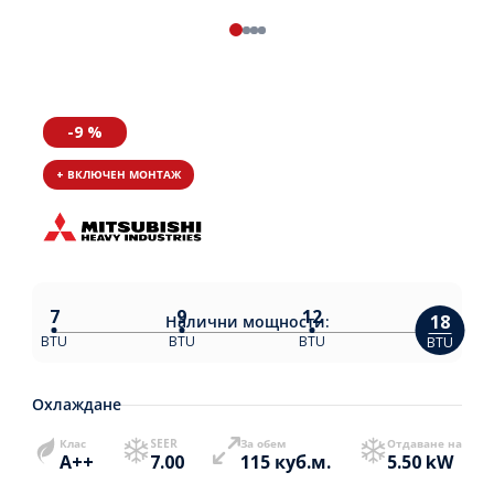
-9 %
+ ВКЛЮЧЕН МОНТАЖ
7
9
12
18
Налични
мощности:
BTU
BTU
BTU
BTU
Охлаждане
Клас
SEER
За обем
Отдаване на
A++
7.00
115 куб.м.
5.50 kW