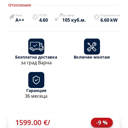
Отопление
Клас
SCOP
За обем
Отдаване на
A++
4.60
105 куб.м.
6.60 kW
Безплатна доставка
Включен монтаж
за град Варна
Гаранция
36 месеца
1599.00 €
/
-9 %