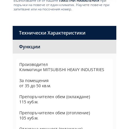
Възползвайте се от нашите
ПАКЕТНИ НАМАЛЕНИЯ
при
поръчки на повече от един климатик. Научете повече при
запитване или на посочения номер.
Технически Характеристики
Функции
Производител
Климатици MITSUBISHI HEAVY INDUSTRIES
За помещения
от 35 до 50 кв.м.
Препоръчителен обем (охлаждане)
115 куб.м.
Препоръчителен обем (отопление)
105 куб.м.
Отдавана мощност (охлаждане)