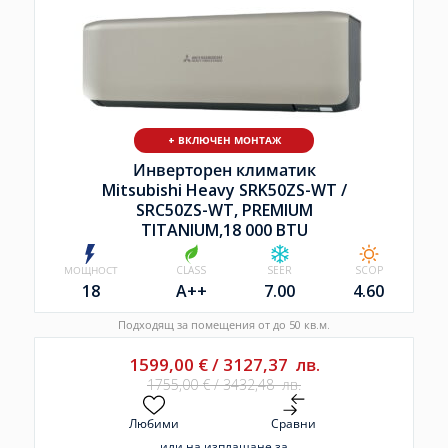
+ ВКЛЮЧЕН МОНТАЖ
Инверторен климатик
Mitsubishi Heavy SRK50ZS-WT /
SRC50ZS-WT, PREMIUM
TITANIUM,18 000 BTU
МОЩНОСТ
CLASS
SEER
SCOP
18
A++
7.00
4.60
Подходящ за помещения от до 50 кв.м.
1599,00
€
/
3127,37
лв.
1755,00
€
/
3432,48
лв.
Любими
Сравни
или на изплащане за