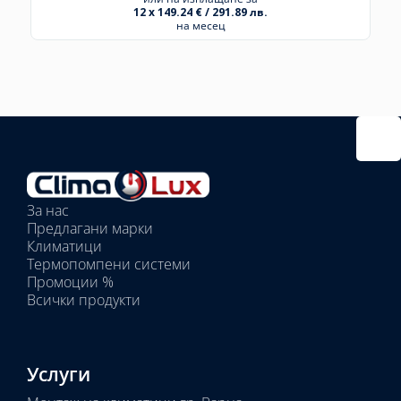
12 x 149.24 € / 291.89 лв.
на месец
Избрано
външно
тяло:
Избрани
вътрешни
За нас
тела:
Предлагани марки
Избрано
Климатици
тяло:
Термопомпени системи
Промоции %
Всички продукти
Услуги