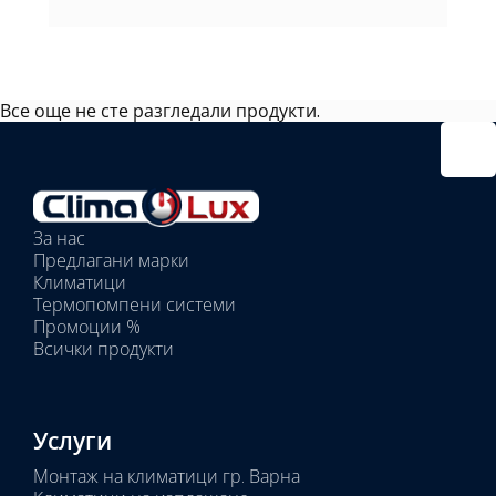
Все още не сте разгледали продукти.
Избрано
външно
тяло:
Избрани
вътрешни
За нас
тела:
Предлагани марки
Избрано
Климатици
тяло:
Термопомпени системи
Промоции %
Всички продукти
Услуги
Монтаж на климатици гр. Варна