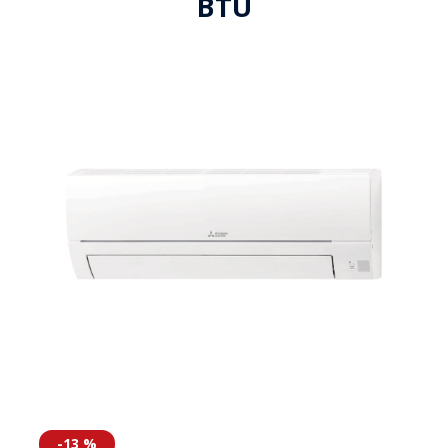
BTU
-13 %