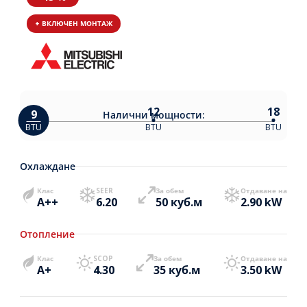
+ ВКЛЮЧЕН МОНТАЖ
12
18
9
Налични
мощности:
BTU
BTU
BTU
Охлаждане
Клас
SEER
За обем
Отдаване на
A++
6.20
50 куб.м
2.90 kW
Отопление
Клас
SCOP
За обем
Отдаване на
A+
4.30
35 куб.м
3.50 kW