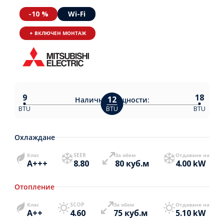
-10 %
Wi-Fi
+ ВКЛЮЧЕН МОНТАЖ
9
18
12
Налични
мощности:
BTU
BTU
BTU
Охлаждане
Клас
SEER
За обем
Отдаване на
A+++
8.80
80 куб.м
4.00 kW
Отопление
Клас
SCOP
За обем
Отдаване на
A++
4.60
75 куб.м
5.10 kW