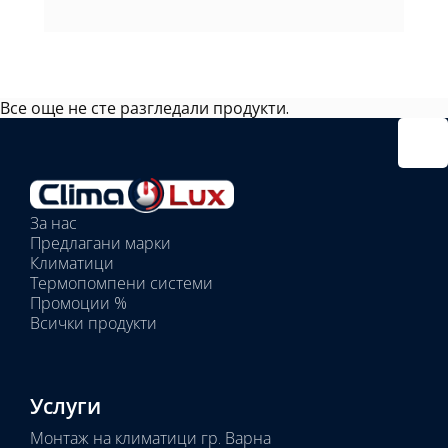
Все още не сте разгледали продукти.
Избрано
външно
тяло:
Избрани
вътрешни
За нас
тела:
Предлагани марки
Избрано
Климатици
тяло:
Термопомпени системи
Промоции %
Всички продукти
Услуги
Монтаж на климатици гр. Варна