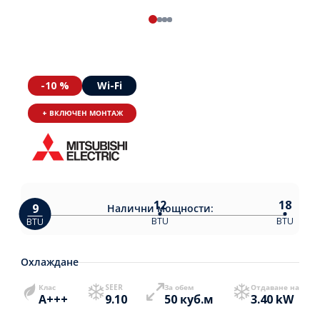
-10 %
Wi-Fi
+ ВКЛЮЧЕН МОНТАЖ
12
18
9
Налични
мощности:
BTU
BTU
BTU
Охлаждане
Клас
SEER
За обем
Отдаване на
A+++
9.10
50 куб.м
3.40 kW