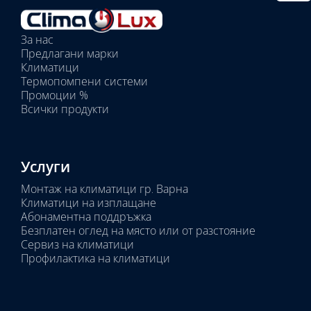
тяло:
Избрани
вътрешни
За нас
тела:
Предлагани марки
Избрано
Климатици
тяло:
Термопомпени системи
Промоции %
Всички продукти
Услуги
Монтаж на климатици гр. Варна
Климатици на изплащане
Абонаментна поддръжка
Безплатен оглед на място или от разстояние
Сервиз на климатици
Профилактика на климатици