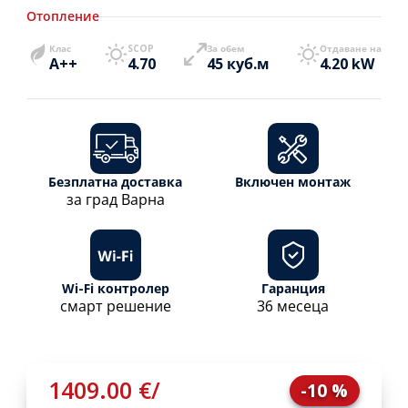
Отопление
Клас
SCOP
За обем
Отдаване на
A++
4.70
45 куб.м
4.20 kW
Безплатна доставка
Включен монтаж
за град Варна
Wi-Fi контролер
Гаранция
смарт решение
36 месеца
1409.00 €
/
-10 %