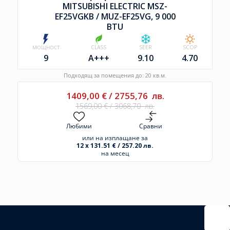
MITSUBISHI ELECTRIC MSZ-
EF25VGKB /
MUZ-EF25VG, 9 000
BTU
МОЩНОСТ
CLASS
SEER
SCOP
9
A+++
9.10
4.70
Подходящ за помещения до: 20 кв.м.
1409,00
€
/
2755,76
лв.
1569,00
€
/
3068,70
лв.
Любими
Сравни
или на изплащане за
12 x 131.51 € / 257.20 лв.
на месец
Избрано
външно