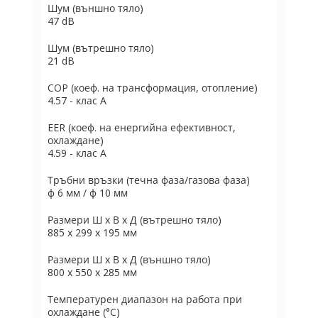
Шум (външно тяло)
47 dB
Шум (вътрешно тяло)
21 dB
COP (коеф. на трансформация, отопление)
4.57 - клас А
EER (коеф. на енергийна ефективност,
охлаждане)
4.59 - клас А
Тръбни връзки (течна фаза/газова фаза)
ф 6 мм / ф 10 мм
Размери Ш х В х Д (вътрешно тяло)
885 x 299 x 195 мм
Размери Ш х В х Д (външно тяло)
800 x 550 x 285 мм
Температурен диапазон на работа при
охлаждане (°C)