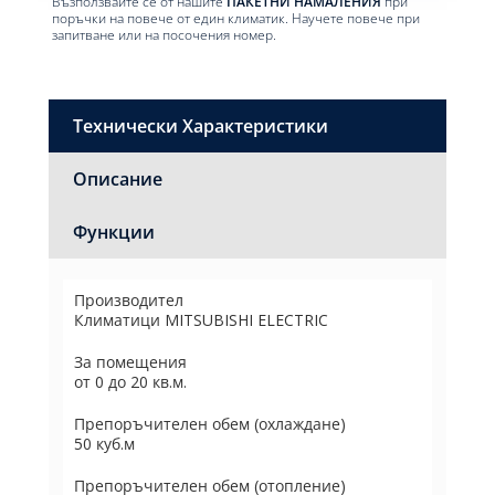
Възползвайте се от нашите
ПАКЕТНИ НАМАЛЕНИЯ
при
поръчки на повече от един климатик. Научете повече при
запитване или на посочения номер.
Технически Характеристики
Описание
Функции
Производител
Климатици MITSUBISHI ELECTRIC
За помещения
от 0 до 20 кв.м.
Препоръчителен обем (охлаждане)
50 куб.м
Препоръчителен обем (отопление)