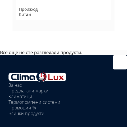
Произход
Китай
Все още не сте разгледали продукти.
Избрано
външно
тяло:
Избрани
вътрешни
За нас
тела:
Предлагани марки
Избрано
Климатици
тяло:
Термопомпени системи
Промоции %
Всички продукти