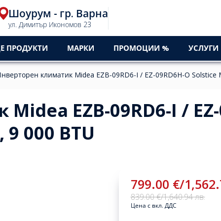
Шоурум - гр. Варна
ул. Димитър Икономов 23
Е ПРОДУКТИ
МАРКИ
ПРОМОЦИИ %
УСЛУГИ
нверторен климатик Midea EZB-09RD6-I / EZ-09RD6H-O Solstice M
Midea EZB-09RD6-I / EZ
, 9 000 BTU
799.00 €
/
1,562.
839.00 €
/
1,640.94 лв.
Цена с вкл. ДДС