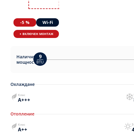
-5 %
Wi-Fi
+ ВКЛЮЧЕН МОНТАЖ
9
Налични
мощности:
BTU
Охлаждане
Клас
A+++
Отопление
Клас
S
A++
4