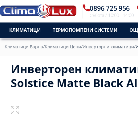
0896 725 956
Събота / 10:00 - 14:00
КЛИМАТИЦИ
ТЕРМОПОМПЕНИ СИСТЕМИ
ОЩ
Климатици Варна
/
Климатици Цени
/
Инверторни климатици
/
И
Инверторен климатик 
Solstice Matte Black AI