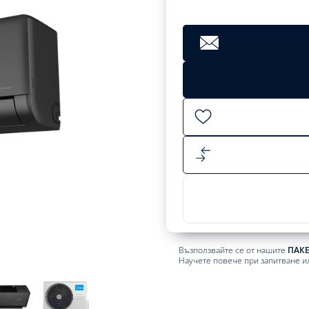
Възползвайте се от нашите
ПАК
Научете повече при запитване и