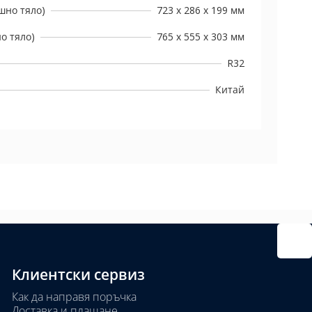
шно тяло)
723 х 286 х 199 мм
о тяло)
765 х 555 х 303 мм
R32
Китай
Клиентски сервиз
Как да направя поръчка
Доставка и плащане