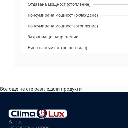
Отдавана мощност (отопление)
Консумирана мощност (охлаждане)
Консумирана мощност (отопление)
Захранващо напрежение
Ниво на шум (вътрешно тяло)
Все още не сте разгледали продукти.
Избрано
външно
тяло:
Избрани
вътрешни
За нас
тела:
Предлагани марки