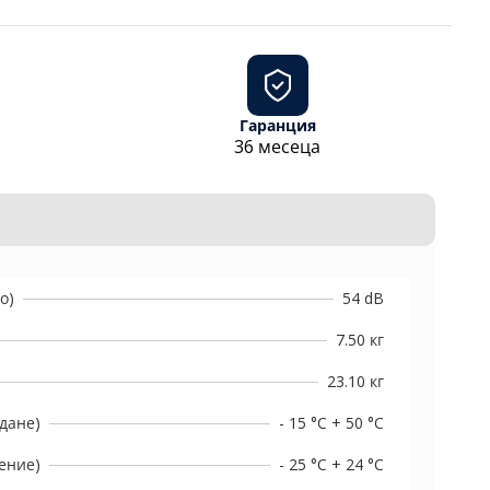
Гаранция
36 месеца
о)
54 dB
7.50 кг
23.10 кг
дане)
- 15 °C + 50 °C
ение)
- 25 °C + 24 °C