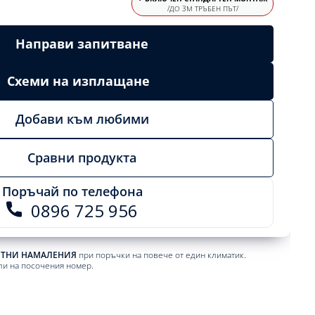
/ДО 3М ТРЪБЕН ПЪТ/
Направи запитване
Схеми на изплащане
Добави към любими
Сравни продукта
Поръчай по телефона
0896 725 956
ЕТНИ НАМАЛЕНИЯ
при поръчки на повече от един климатик.
ли на посочения номер.