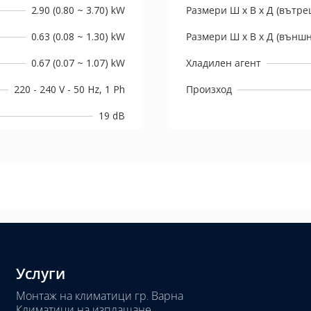
2.90 (0.80 ~ 3.70) kW
Размери Ш х В х Д (вътре
0.63 (0.08 ~ 1.30) kW
Размери Ш х В х Д (външн
0.67 (0.07 ~ 1.07) kW
Хладилен агент
220 - 240 V - 50 Hz, 1 Ph
Произход
19 dB
Услуги
Монтаж на климатици гр. Варна
Климатици на изплащане