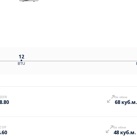
12
BTU
SEER
За обем
8.80
68 куб.м.
COP
За обем
.60
48 куб.м.