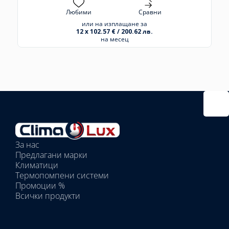
Любими
Сравни
или на изплащане за
12 x 102.57 € / 200.62 лв.
на месец
Избрано
външно
тяло:
Избрани
вътрешни
За нас
тела:
Предлагани марки
Избрано
Климатици
тяло:
Термопомпени системи
Промоции %
Всички продукти