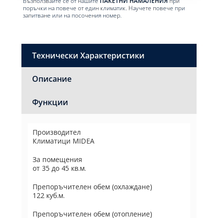
Възползвайте се от нашите
ПАКЕТНИ НАМАЛЕНИЯ
при
поръчки на повече от един климатик. Научете повече при
запитване или на посочения номер.
Технически Характеристики
Описание
Функции
Производител
Климатици MIDEA
За помещения
от 35 до 45 кв.м.
Препоръчителен обем (охлаждане)
122 куб.м.
Препоръчителен обем (отопление)