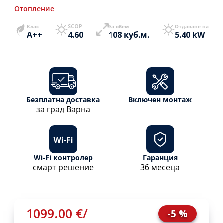
Отопление
Клас
SCOP
За обем
Отдаване на
A++
4.60
108 куб.м.
5.40 kW
Безплатна доставка
Включен монтаж
за град Варна
Wi-Fi контролер
Гаранция
смарт решение
36 месеца
1099.00 €
/
-5 %