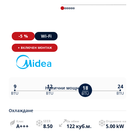
-5 %
Wi-Fi
+ ВКЛЮЧЕН МОНТАЖ
9
12
24
18
Налични
мощности:
BTU
BTU
BTU
BTU
Охлаждане
Клас
SEER
За обем
Отдаване на
A+++
8.50
122 куб.м.
5.00 kW