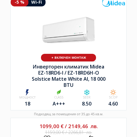
-5 %
Wi-Fi
+ ВКЛЮЧЕН МОНТАЖ
Инверторен климатик Midea
EZ-18RD6-I /
EZ-18RD6H-O
Solstice Matte White AI, 18 000
BTU
МОЩНОСТ
CLASS
SEER
SCOP
18
A+++
8.50
4.60
Подходящ за помещения от 35 до 45 кв.м.
1099,00
€
/
2149,46
лв.
1159,00
€
/
2266,81
лв.