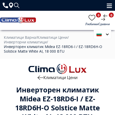
0
0
Любими
Сравни
Климатици Варна
/
Климатици Цени
/
Инверторни климатици
/
Инверторен климатик Midea EZ-18RD6-I / EZ-18RD6H-O
Solstice Matte White AI, 18 000 BTU
Климатици Цени
Инверторен климатик
Midea EZ-18RD6-I / EZ-
18RD6H-O Solstice Matte