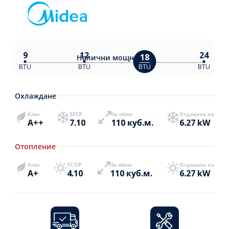
9
12
24
18
Налични
мощности:
BTU
BTU
BTU
BTU
Охлаждане
Клас
SEER
За обем
Отдаване на
A++
7.10
110 куб.м.
6.27 kW
Отопление
Клас
SCOP
За обем
Отдаване на
A+
4.10
110 куб.м.
6.27 kW