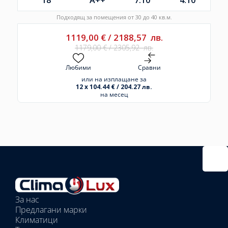
Подходящ за помещения от 30 до 40 кв.м.
1119,00
€
/
2188,57
лв.
1179,00
€
/
2305,92
лв.
Любими
Сравни
или на изплащане за
12 x 104.44 € / 204.27 лв.
на месец
Избрано
външно
тяло:
Избрани
вътрешни
За нас
тела:
Предлагани марки
Избрано
Климатици
тяло: