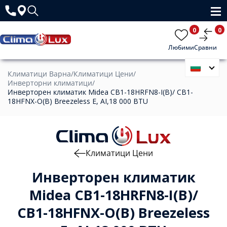
0
0
Любими
Сравни
Климатици Варна
/
Климатици Цени
/
Инверторни климатици
/
Инверторен климатик Midea CB1-18HRFN8-I(B)/ CB1-
18HFNX-O(B) Breezeless E, AI,18 000 BTU
Климатици Цени
Инверторен климатик
Midea CB1-18HRFN8-I(B)/
CB1-18HFNX-O(B) Breezeless