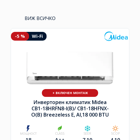
ВИЖ ВСИЧКО
-5 %
Wi-Fi
+ ВКЛЮЧЕН МОНТАЖ
Инверторен климатик Midea
CB1-18HRFN8-I(B)/
CB1-18HFNX-
O(B) Breezeless E, AI,18 000 BTU
МОЩНОСТ
CLASS
SEER
SCOP
18
A++
7.10
4.10