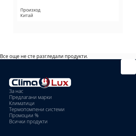
Произход
Китай
Все още не сте разгледали продукти.
Избрано
външно
тяло:
Избрани
вътрешни
За нас
тела:
Предлагани марки
Избрано
Климатици
тяло:
Термопомпени системи
Промоции %
Всички продукти