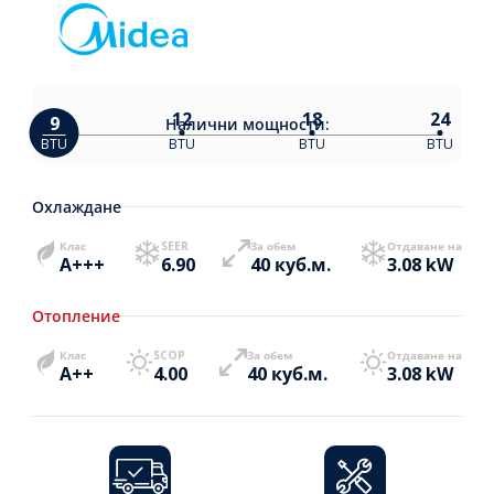
12
18
24
9
Налични
мощности:
BTU
BTU
BTU
BTU
Охлаждане
Клас
SEER
За обем
Отдаване на
A+++
6.90
40 куб.м.
3.08 kW
Отопление
Клас
SCOP
За обем
Отдаване на
A++
4.00
40 куб.м.
3.08 kW