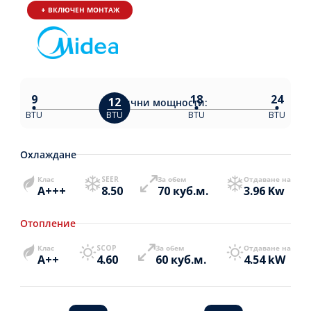
+ ВКЛЮЧЕН МОНТАЖ
9
18
24
12
Налични
мощности:
BTU
BTU
BTU
BTU
Охлаждане
Клас
SEER
За обем
Отдаване на
A+++
8.50
70 куб.м.
3.96 Kw
Отопление
Клас
SCOP
За обем
Отдаване на
A++
4.60
60 куб.м.
4.54 kW