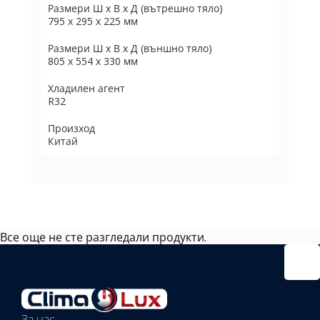
Размери Ш х В х Д (вътрешно тяло)
795 х 295 х 225 мм
Размери Ш х В х Д (външно тяло)
805 х 554 х 330 мм
Хладилен агент
R32
Произход
Китай
Все още не сте разгледали продукти.
Избрано
външно
тяло:
Избрани
вътрешни
За нас