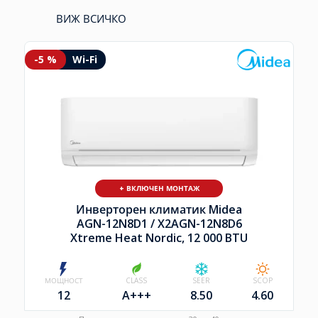
ВИЖ ВСИЧКО
-5 %
Wi-Fi
+ ВКЛЮЧЕН МОНТАЖ
Инверторен климатик Midea
AGN-12N8D1 /
X2AGN-12N8D6
Xtreme Heat Nordic, 12 000 BTU
МОЩНОСТ
CLASS
SEER
SCOP
12
A+++
8.50
4.60