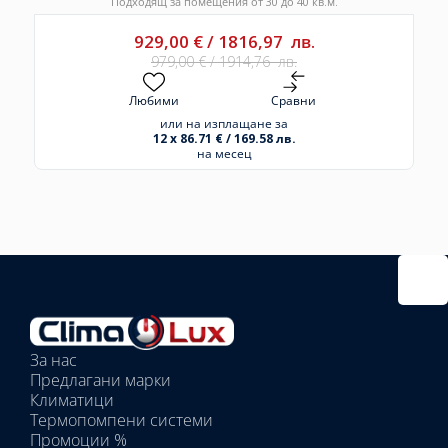
Подходящ за помещения от 30 до 40 кв.м.
929,00
€
/
1816,97
лв.
979,00
€
/
1914,76
лв.
Любими
Сравни
или на изплащане за
12 x 86.71 € / 169.58 лв.
на месец
Избрано
външно
тяло:
Избрани
вътрешни
За нас
тела:
Предлагани марки
Избрано
Климатици
тяло:
Термопомпени системи
Промоции %