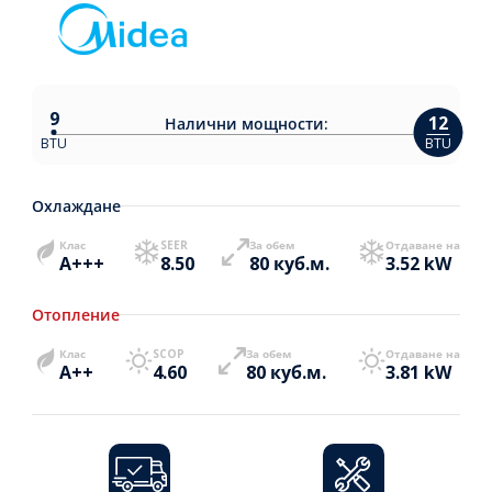
9
12
Налични
мощности:
BTU
BTU
Охлаждане
Клас
SEER
За обем
Отдаване на
A+++
8.50
80 куб.м.
3.52 kW
Отопление
Клас
SCOP
За обем
Отдаване на
A++
4.60
80 куб.м.
3.81 kW