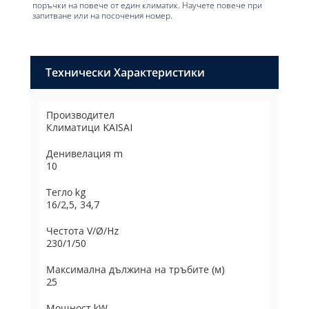
поръчки на повече от един климатик. Научете повече при
запитване или на посочения номер.
Технически Характеристики
Производител
Климатици KAISAI
Денивелация m
10
Тегло kg
16/2,5, 34,7
Честота V/Ø/Hz
230/1/50
Максимална дължина на тръбите (м)
25
Мощност kW