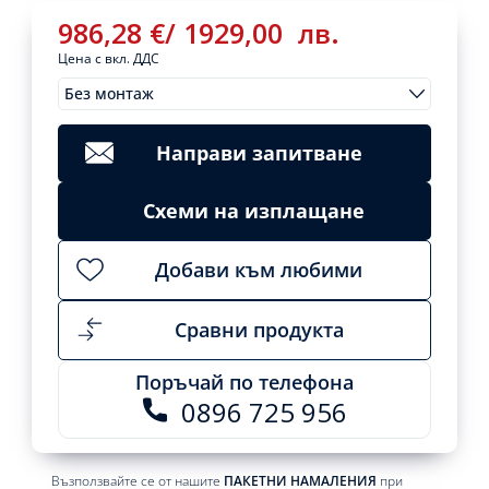
986,28
€
/
1929,00
лв.
Цена с вкл. ДДС
Без монтаж
Монтажи
986,28
€
/
Clear
1929,00
лв.
Направи запитване
Add
to
cart
Схеми на изплащане
Добави към любими
Сравни продукта
Поръчай по телефона
0896 725 956
Възползвайте се от нашите
ПАКЕТНИ НАМАЛЕНИЯ
при