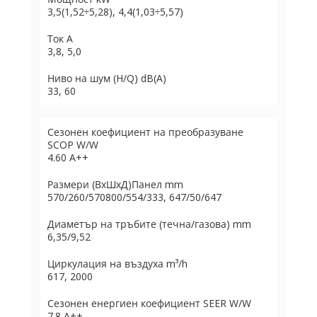
3,5(1,52÷5,28), 4,4(1,03÷5,57)
Ток A
3,8, 5,0
Ниво на шум (H/Q) dB(A)
33, 60
Сезонен коефициент на преобразуване
SCOP W/W
4.60 A++
Размери (ВхШхД)Панел mm
570/260/570800/554/333, 647/50/647
Диаметър на тръбите (течна/газова) mm
6,35/9,52
Циркулация на въздуха m³/h
617, 2000
Сезонен енергиен коефициент SEER W/W
7.8 A++