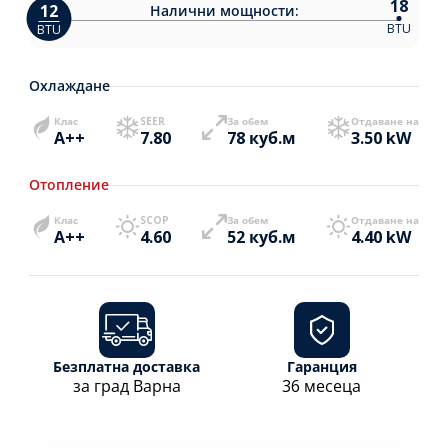
18
12
Налични
мощности:
BTU
BTU
Охлаждане
Клас
SEER
За обем
Отдаване на
A++
7.80
78 куб.м
3.50 kW
Отопление
Клас
SCOP
За обем
Отдаване на
A++
4.60
52 куб.м
4.40 kW
Безплатна доставка
Гаранция
за град Варна
36 месеца