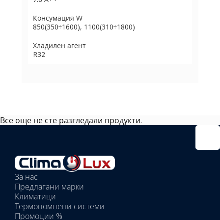
Консумация W
850(350÷1600), 1100(310÷1800)
Хладилен агент
R32
Все още не сте разгледали продукти.
Избрано
външно
тяло:
Избрани
вътрешни
За нас
тела:
Предлагани марки
Избрано
Климатици
тяло:
Термопомпени системи
Промоции %