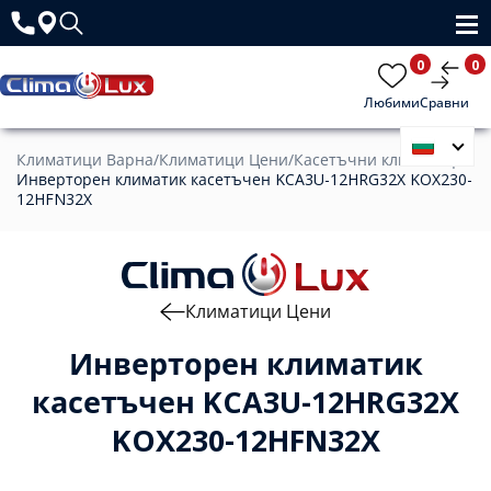
0
0
Любими
Сравни
Климатици Варна
/
Климатици Цени
/
Касетъчни климатици
/
Инверторен климатик касетъчен KCA3U-12HRG32X KOX230-
12HFN32X
Климатици Цени
Инверторен климатик
касетъчен KCA3U-12HRG32X
KOX230-12HFN32X