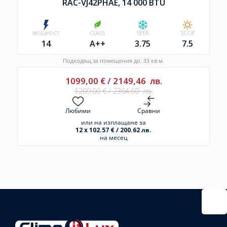
RAC-VJ42PHAE, 14 000 BTU
МОЩНОСТ
CLASS
SEER
SCOP
14
A++
3.75
7.5
Подходящ за помещения до: 33 кв.м.
1099,00
€
/
2149,46
лв.
1209,00
€
/
2364,60
лв.
Любими
Сравни
или на изплащане за
12 x 102.57 € / 200.62 лв.
на месец
Избрано
външно
тяло:
Избрани