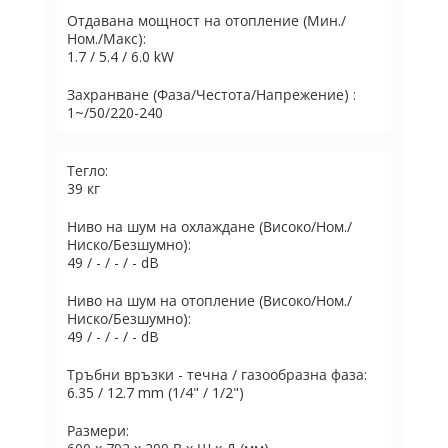
Отдавана мощност на отопление (Мин./
Ном./Макс):
1.7 / 5.4 / 6.0 kW
Захранване (Фаза/Честота/Напрежение) :
1~/50/220-240
Тегло:
39 кг
Ниво на шум на охлаждане (Високо/Ном./
Ниско/Безшумно):
49 / - / - / - dB
Ниво на шум на отопление (Високо/Ном./
Ниско/Безшумно):
49 / - / - / - dB
Тръбни връзки - течна / газообразна фаза:
6.35 / 12.7 mm (1/4" / 1/2")
Размери: