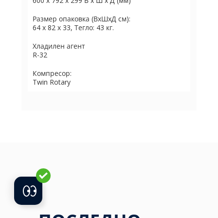
600 x 792 x 299 В x Ш x Д (мм)
Размер опаковка (ВхШхД см):
64 x 82 x 33, Тегло: 43 кг.
Хладилен агент
R-32
Компресор:
Twin Rotary