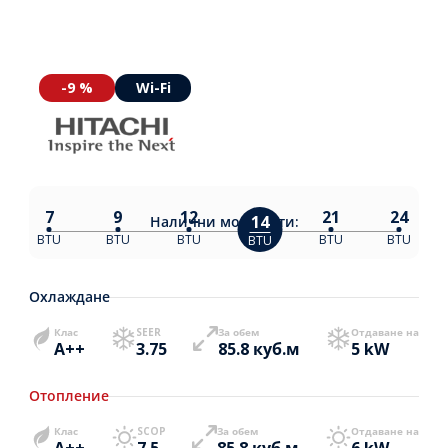
-9 %
Wi-Fi
7
9
12
21
24
14
Налични
мощности:
BTU
BTU
BTU
BTU
BTU
BTU
Охлаждане
Клас
SEER
За обем
Отдаване на
A++
3.75
85.8 куб.м
5 kW
Отопление
Клас
SCOP
За обем
Отдаване на