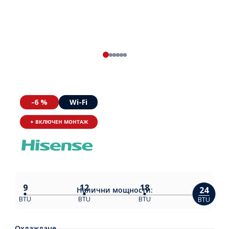
-6 %
Wi-Fi
+ ВКЛЮЧЕН МОНТАЖ
9
12
18
24
Налични
мощности:
BTU
BTU
BTU
BTU
Охлаждане