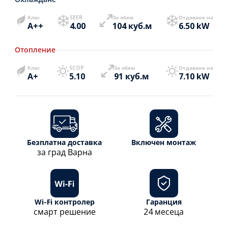
Клас
SEER
За обем
Отдаване на
A++
4.00
104 куб.м
6.50 kW
Отопление
Клас
SCOP
За обем
Отдаване на
A+
5.10
91 куб.м
7.10 kW
Безплатна доставка
Включен монтаж
за град Варна
Wi-Fi контролер
Гаранция
смарт решение
24 месеца