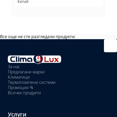
Китай
Все още не сте разгледали продукти.
Избрано
външно
тяло:
Избрани
вътрешни
За нас
тела:
Предлагани марки
Избрано
Климатици
тяло:
Термопомпени системи
Промоции %
Всички продукти
Услуги