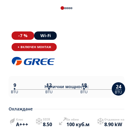
-7 %
Wi-Fi
+ ВКЛЮЧЕН МОНТАЖ
9
12
18
24
Налични
мощности:
BTU
BTU
BTU
BTU
Охлаждане
Клас
SEER
За обем
Отдаване на
A+++
8.50
100 куб.м
8.90 kW