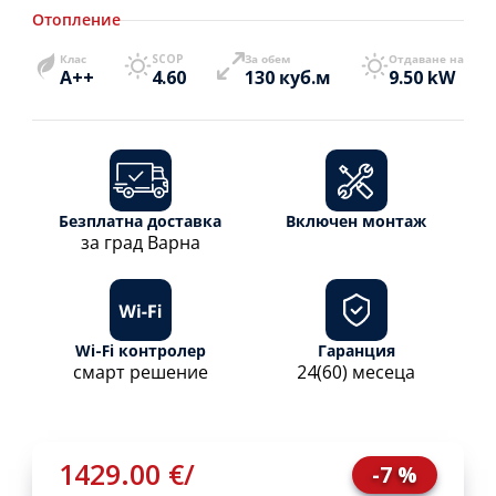
Отопление
Клас
SCOP
За обем
Отдаване на
A++
4.60
130 куб.м
9.50 kW
Безплатна доставка
Включен монтаж
за град Варна
Wi-Fi контролер
Гаранция
смарт решение
24(60) месеца
1429.00 €
/
-7 %