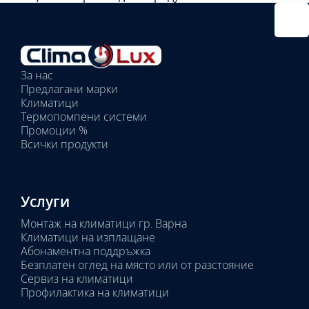
Избрано
външно
тяло:
Избрани
вътрешни
За нас
тела:
Предлагани марки
Избрано
Климатици
тяло:
Термопомпени системи
Промоции %
Всички продукти
Услуги
Монтаж на климатици гр. Варна
Климатици на изплащане
Абонаментна поддръжка
Безплатен оглед на място или от разстояние
Сервиз на климатици
Профилактика на климатици