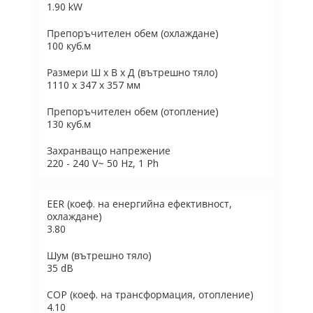
1.90 kW
Препоръчителен обем (охлаждане)
100 куб.м
Размери Ш х В х Д (вътрешно тяло)
1110 x 347 x 357 мм
Препоръчителен обем (отопление)
130 куб.м
Захранващо напрежение
220 - 240 V~ 50 Hz, 1 Ph
EER (коеф. на енергийна ефективност,
охлаждане)
3.80
Шум (вътрешно тяло)
35 dB
COP (коеф. на трансформация, отопление)
4.10