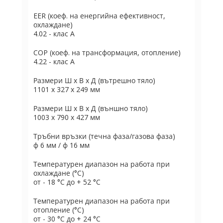
EER (коеф. на енергийна ефективност,
охлаждане)
4.02 - клас А
COP (коеф. на трансформация, отопление)
4.22 - клас А
Размери Ш х В х Д (вътрешно тяло)
1101 x 327 x 249 мм
Размери Ш х В х Д (външно тяло)
1003 x 790 x 427 мм
Тръбни връзки (течна фаза/газова фаза)
ф 6 мм / ф 16 мм
Температурен диапазон на работа при
охлаждане (°C)
от - 18 °C до + 52 °C
Температурен диапазон на работа при
отопление (°C)
от - 30 °C до + 24 °C