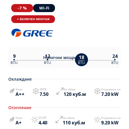
-7 %
Wi-Fi
+ ВКЛЮЧЕН МОНТАЖ
9
12
24
18
Налични
мощности:
BTU
BTU
BTU
BTU
Охлаждане
Клас
SEER
За обем
Отдаване на
A++
7.50
120 куб.м
7.20 kW
Отопление
Клас
SCOP
За обем
Отдаване на
A+
4.40
110 куб.м
9.20 kW