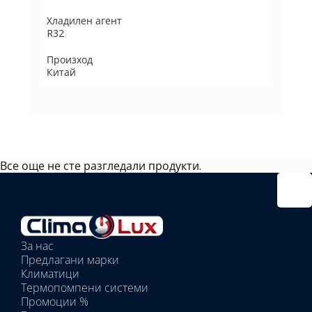
Хладилен агент
R32
Произход
Китай
Все още не сте разгледали продукти.
Избрано
външно
тяло:
Избрани
вътрешни
За нас
тела:
Предлагани марки
Избрано
Климатици
тяло:
Термопомпени системи
Промоции %