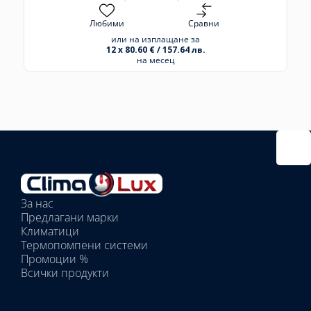
Любими
Сравни
или на изплащане за
12 x 80.60 € / 157.64 лв.
на месец
Избрано
външно
тяло:
Избрани
вътрешни
За нас
тела:
Предлагани марки
Избрано
Климатици
тяло:
Термопомпени системи
Промоции %
Всички продукти