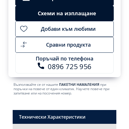
1016,96 €
863,57 €
/
/
ИЗЧЕРПАН
Схеми на изплащане
1989,00
1689,00
лв..
лв..
Add
to
Добави към любими
cart
Сравни продукта
Поръчай по телефона
0896 725 956
Възползвайте се от нашите
ПАКЕТНИ НАМАЛЕНИЯ
при
поръчки на повече от един климатик. Научете повече при
запитване или на посочения номер.
Технически Характеристики