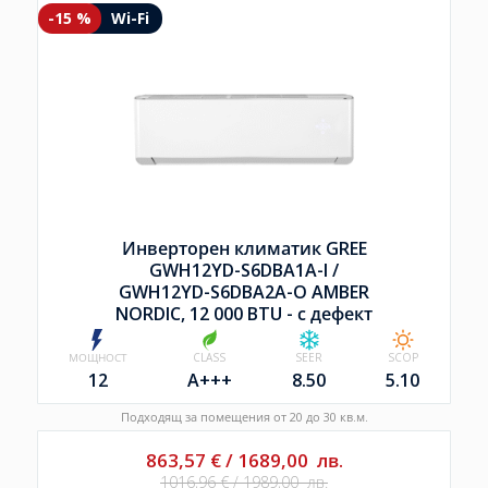
-15 %
Wi-Fi
Инверторен климатик GREE
GWH12YD-S6DBA1A-I /
GWH12YD-S6DBA2A-O AMBER
NORDIC, 12 000 BTU - с дефект
МОЩНОСТ
CLASS
SEER
SCOP
12
A+++
8.50
5.10
Подходящ за помещения от 20 до 30 кв.м.
863,57
€
/
1689,00
лв.
1016,96
€
/
1989,00
лв.