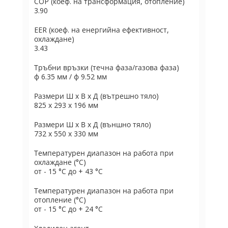
COP (коеф. на трансформация, отопление)
3.90
EER (коеф. на енергийна ефективност,
охлаждане)
3.43
Тръбни връзки (течна фаза/газова фаза)
ф 6.35 мм / ф 9.52 мм
Размери Ш х В х Д (вътрешно тяло)
825 x 293 x 196 мм
Размери Ш х В х Д (външно тяло)
732 х 550 х 330 мм
Температурен диапазон на работа при
охлаждане (°C)
от - 15 °C до + 43 °C
Температурен диапазон на работа при
отопление (°C)
от - 15 °C до + 24 °C