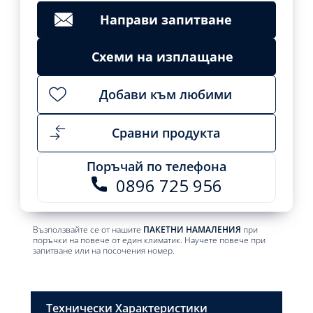
Направи запитване
Схеми на изплащане
Добави към любими
Сравни продукта
Поръчай по телефона
0896 725 956
Възползвайте се от нашите
ПАКЕТНИ НАМАЛЕНИЯ
при
поръчки на повече от един климатик. Научете повече при
запитване или на посочения номер.
Технически Характеристики