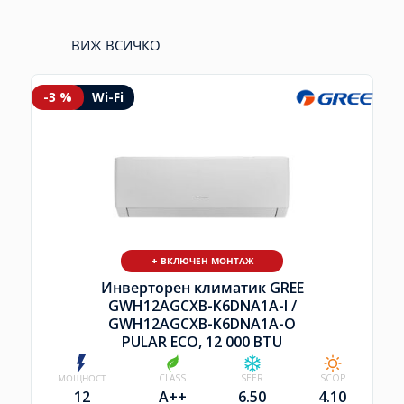
ВИЖ ВСИЧКО
-3 %
Wi-Fi
+ ВКЛЮЧЕН МОНТАЖ
Инверторен климатик GREE
GWH12AGCXB-K6DNA1A-I /
GWH12AGCXB-K6DNA1A-O
PULAR ECO, 12 000 BTU
МОЩНОСТ
CLASS
SEER
SCOP
12
A++
6.50
4.10