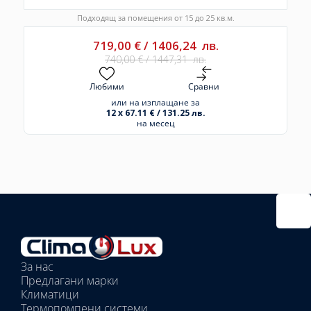
Подходящ за помещения от 15 до 25 кв.м.
719,00
€
/
1406,24
лв.
740,00
€
/
1447,31
лв.
Любими
Сравни
или на изплащане за
12 x 67.11 € / 131.25 лв.
на месец
Избрано
външно
тяло:
Избрани
вътрешни
За нас
тела:
Предлагани марки
Избрано
Климатици
тяло:
Термопомпени системи