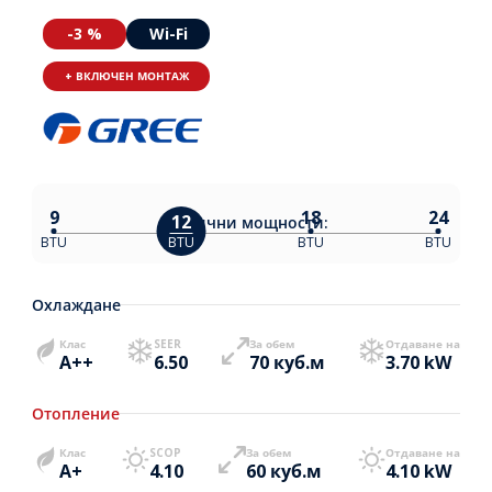
-3 %
Wi-Fi
+ ВКЛЮЧЕН МОНТАЖ
9
18
24
12
Налични
мощности:
BTU
BTU
BTU
BTU
Охлаждане
Клас
SEER
За обем
Отдаване на
A++
6.50
70 куб.м
3.70 kW
Отопление
Клас
SCOP
За обем
Отдаване на
A+
4.10
60 куб.м
4.10 kW