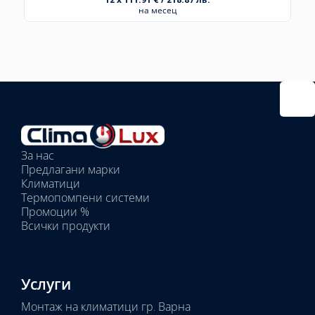
на месец
Избрано
външно
тяло:
Избрани
вътрешни
За нас
тела:
Предлагани марки
Избрано
Климатици
тяло:
Термопомпени системи
Промоции %
Всички продукти
Услуги
Монтаж на климатици гр. Варна