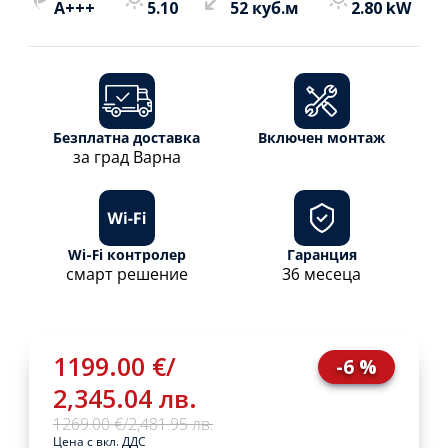
A+++
5.10
52 куб.м
2.80 kW
Безплатна доставка
Включен монтаж
за град Варна
Wi-Fi контролер
Гаранция
смарт решение
36 месеца
1199.00 €
/
-6 %
2,345.04 лв.
1269.00 €
/
2,481.95 лв.
Цена с вкл. ДДС