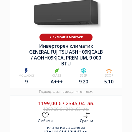
+ ВКЛЮЧЕН МОНТАЖ
Инверторен климатик
GENERAL FUJITSU ASHH09KJCALB
/
AOHH09KJCA, PREMIUM, 9 000
BTU
МОЩНОСТ
CLASS
SEER
SCOP
9
A+++
9.20
5.10
Подходящ за помещения от: кв.м.
1199,00
€
/
2345,04
лв.
1269,00
€
/
2481,95
лв.
Любими
Сравни
или на изплащане за
12 x 111.91 € / 218.87 лв.